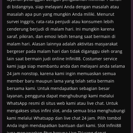
di bidangnya, siap melayani Anda dengan masalah atau
masalah apa pun yang mungkin Anda miliki. Menurut
survei Inggris, rata-rata penjudi atau konsumen lebih
cenderung berjudi di malam hari. Ini mungkin karena
saraf, pikiran, dan emosi lebih tenang saat bermain di
malam hari. Alasan lainnya adalah aktivitas masyarakat
bergeser pada malam hari dan tidak diganggu oleh orang
lain saat bermain judi online Infini88. Costumer service
kami juga siap membantu anda dan melayani anda selama
24 jam nonstop, karena kami ingin memuaskan semua
member baru maupun lama yang telah setia bermain
bersama kami. Untuk mendapatkan sebagian besar
layanan, pengguna dapat menghubungi kami melalui
WhatsApp resmi di situs web kami atau live chat. Untuk
mengakses situs infini slot, anda semua bisa menghubungi
kami melalui Whatsapp dan live chat 24 jam. Pilih tombol
Anda ingin mendapatkan bantuan dari kami. Slot Infini88
juga menawarkan fitur berupa Live TV yang dapat