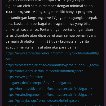
digunakan oleh semua member dengan minimal saldo
100rb. Program TV langsung memiliki banyak program
pertandingan langsung. Live TV juga menayangkan sepak
bola, basket dan berbagai olahraga lainnya yang bisa
dinikmati secara live. Pertandingan-pertandingan akan
terus diupdate atau diperbarui agar semua pemain yang
bermain di platform Infini88 tidak ketinggalan berita
apapun mengenai hasil atau aksi para pemain.
https://www.storiedaerebor.it/community/profile/infini88ga
cor/
https://crossfitmejeriet.se/community/profile/infini88gacor/
https://obeckford.us/forum/profile/infini88gacor/
https://www.gefaehrten-
belegaers.de/forum/profile/infini88gacor/
https://herpesztitkaink.hu/forums/users/infini88gacor/
https://main.jingames.net/forums/users/infini88gacor/
https://gypsyjazz.gr/forums/users/infini-gacor/