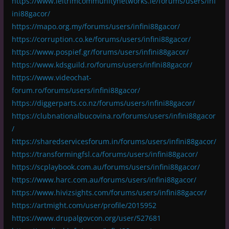
https://www.leitrimcommunitynetworks.ie/forums/users/inf
ini88gacor/
https://mapo.org.my/forums/users/infini88gacor/
https://corruption.co.ke/forums/users/infini88gacor/
https://www.pospief.gr/forums/users/infini88gacor/
https://www.kdsguild.ro/forums/users/infini88gacor/
https://www.videochat-
forum.ro/forums/users/infini88gacor/
https://diggerparts.co.nz/forums/users/infini88gacor/
https://clubnationalbucovina.ro/forums/users/infini88gacor
/
https://sharedservicesforum.in/forums/users/infini88gacor/
https://transformingfsl.ca/forums/users/infini88gacor/
https://scplaybook.com.au/forums/users/infini88gacor/
https://www.harc.com.au/forums/users/infini88gacor/
https://www.hivizsights.com/forums/users/infini88gacor/
https://artmight.com/user/profile/2015952
https://www.drupalgovcon.org/user/527681