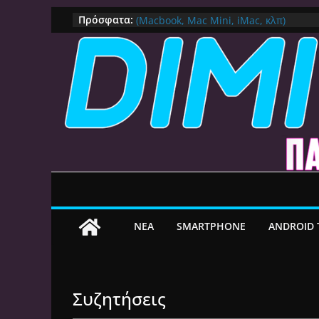
Πως αλλάζουμε DNS Server σε Mac μ
Μετάβαση
Πρόσφατα:
(Macbook, Mac Mini, iMac, κλπ)
σε
IPVanish Προσφορά: 83% Έκπτωση 
Δες γιατί αξίζει
περιεχόμενο
Alive GR Kodi: Γιατί Δεν Λειτουργεί Π
on
Ο Καλύτερος Διαχειριστής Αρχείων γι
File Explorer, Καθαρισμός και Ασύρμ
Ο Καλύτερος Launcher για Android TV 
Γρήγορος, Χωρίς Διαφημίσεις και Πλ
ΝEA
SMARTPHONE
ANDROID 
Συζητήσεις