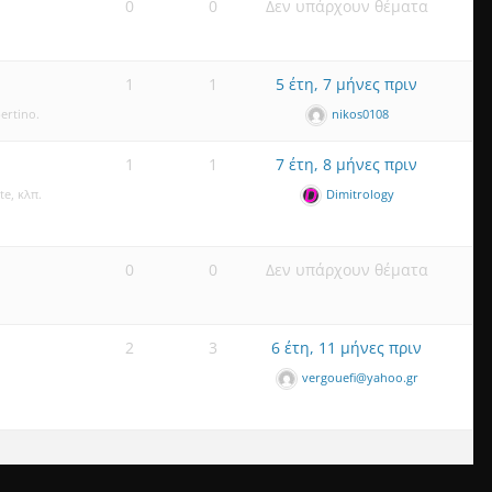
0
0
Δεν υπάρχουν θέματα
1
1
5 έτη, 7 μήνες πριν
ertino.
nikos0108
1
1
7 έτη, 8 μήνες πριν
te, κλπ.
Dimitrology
0
0
Δεν υπάρχουν θέματα
2
3
6 έτη, 11 μήνες πριν
vergouefi@yahoo.gr