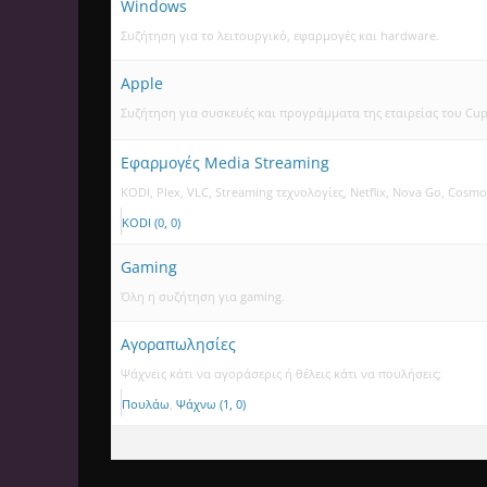
Windows
Συζήτηση για το λειτουργικό, εφαρμογές και hardware.
Apple
Συζήτηση για συσκευές και προγράμματα της εταιρείας του Cup
Εφαρμογές Media Streaming
KODI, Plex, VLC, Streaming τεχνολογίες, Netflix, Nova Go, Cosmo
KODI (0, 0)
Gaming
Όλη η συζήτηση για gaming.
Αγοραπωλησίες
Ψάχνεις κάτι να αγοράσερις ή θέλεις κάτι να πουλήσεις;
Πουλάω
Ψάχνω (1, 0)