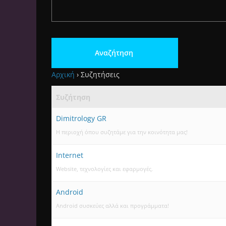
Αρχική
›
Συζητήσεις
Συζήτηση
Dimitrology GR
Η περιοχή όπου συζητάμε για την κοινότητα μας!
Internet
Website, τεχνολογίες και εφαρμογές.
Android
Android συσκεύες αλλά και προγράμματα!