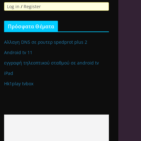
Log in
/
Register
Πρόσφατα Θέματα
Αλλαγη DNS σε ρουτερ spedprot plus 2
Android tv 11
εγγραφή τηλεοπτικού σταθμού σε android tv
iPad
Hk1play tvbox