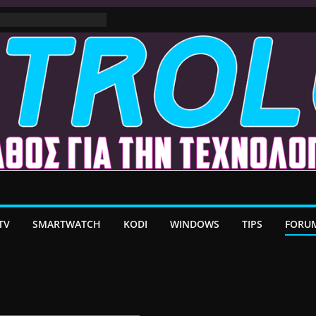
ε MacOS Ventura
στο Premium VPN –
λέον το Ελληνικό Add-
α Android TV | CX
ατη Μεταφορά
/ Google TV:
ήρη Προσαρμογή!
TV
SMARTWATCH
KODI
WINDOWS
TIPS
FORU