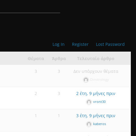
Log In
Register
Lost Password
Θέματα
Άρθρα
Τελευταίο άρθρο
3
3
Δεν υπάρχουν θέματα
Dimitrology
2
3
2 έτη, 9 μήνες πριν
vront30
1
1
3 έτη, 9 μήνες πριν
kaberos