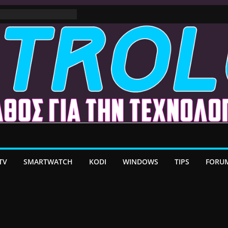
ε MacOS Ventura
στο Premium VPN –
λέον το Ελληνικό Add-
α Android TV | CX
ατη Μεταφορά
/ Google TV:
ήρη Προσαρμογή!
TV
SMARTWATCH
KODI
WINDOWS
TIPS
FORU