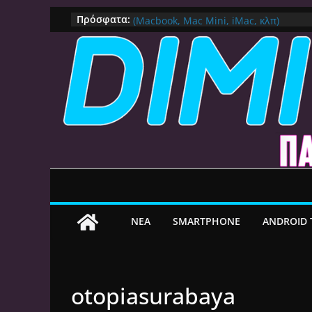
Πως αλλάζουμε DNS Server σε Mac μ
Μετάβαση
Πρόσφατα:
(Macbook, Mac Mini, iMac, κλπ)
σε
IPVanish Προσφορά: 83% Έκπτωση 
Δες γιατί αξίζει
περιεχόμενο
Alive GR Kodi: Γιατί Δεν Λειτουργεί Π
on
Ο Καλύτερος Διαχειριστής Αρχείων γι
File Explorer, Καθαρισμός και Ασύρμ
Ο Καλύτερος Launcher για Android TV 
Γρήγορος, Χωρίς Διαφημίσεις και Πλ
ΝEA
SMARTPHONE
ANDROID 
otopiasurabaya