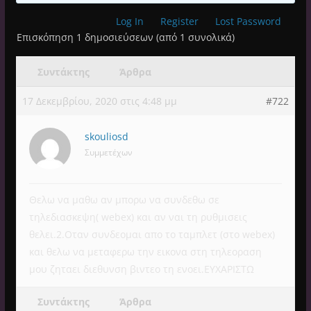
Log In
Register
Lost Password
Επισκόπηση 1 δημοσιεύσεων (από 1 συνολικά)
Συντάκτης
Άρθρα
17 Δεκεμβρίου, 2020 στις 4:48 μμ
#722
skouliosd
Συμμετέχων
Θελω να μαθω αν μπορω να συνδεθω σε
τηλεδιασκεψη( webex) και αν ναι τη ρυθμισεις
θελει.2.Οταν συνδεομαι απο το ταμπλετ (στο webex)
και θελω να μεταφερω την εικονα στη τηλεοραση
μου ζηταει διεθυνση βιντεο τη ενοει.ΕΥΧΑΡΙΣΤΩ
Συντάκτης
Άρθρα