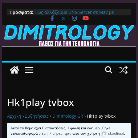
Μετάβαση
Πρόσφατα:
Πως αλλάζουμε DNS Server σε Mac με
σε
MacOS Ventura (Macbook, Mac Mini, iMac,
περιεχόμενο
κλπ)
IPVanish Προσφορά: 83% Έκπτωση στο
Premium VPN – Δες γιατί αξίζει
Alive GR Kodi: Γιατί Δεν Λειτουργεί Πλέον το
Ελληνικό Add-on
Ο Καλύτερος Διαχειριστής Αρχείων για
Android TV | CX File Explorer, Καθαρισμός
και Ασύρματη Μεταφορά
Ο Καλύτερος Launcher για Android TV /
Google TV: Γρήγορος, Χωρίς Διαφημίσεις και
Πλήρη Προσαρμογή!
Hk1play tvbox
Αρχική
›
Συζητήσεις
›
Dimitrology GR
›
Hk1play tvbox
Αυτό το θέμα έχει 0 απαντήσεις, 1 φωνή και ενημερώθηκε
τελευταία φορά
5 έτη, 7 μήνες πριν
από τον χρήστη
skouliosd
.