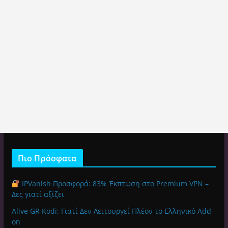
Πιο Πρόσφατα
IPVanish Προσφορά: 83% Έκπτωση στο Premium VPN –
Δες γιατί αξίζει
Alive GR Kodi: Γιατί Δεν Λειτουργεί Πλέον το Ελληνικό Add-
on