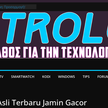
/ Google TV:
ήρη Προσαρμογή!
ε MacOS Ventura
στο Premium VPN –
λέον το Ελληνικό Add-
α Android TV | CX
ατη Μεταφορά
TV
SMARTWATCH
KODI
WINDOWS
TIPS
FORU
sli Terbaru Jamin Gacor