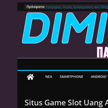
Ο Καλύτερος Launcher για Android TV 
Μετάβαση
Πρόσφατα:
Γρήγορος, Χωρίς Διαφημίσεις και Πλ
σε
Πως αλλάζουμε DNS Server σε Mac μ
(Macbook, Mac Mini, iMac, κλπ)
περιεχόμενο
IPVanish Προσφορά: 83% Έκπτωση 
Δες γιατί αξίζει
Alive GR Kodi: Γιατί Δεν Λειτουργεί Π
on
Ο Καλύτερος Διαχειριστής Αρχείων γι
File Explorer, Καθαρισμός και Ασύρμ
ΝEA
SMARTPHONE
ANDROID 
Situs Game Slot Uang A