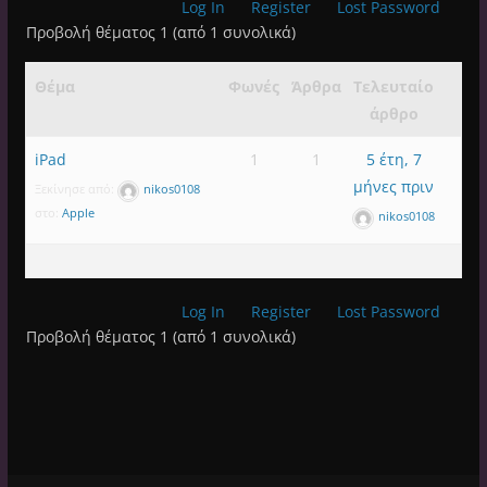
Log In
Register
Lost Password
Προβολή θέματος 1 (από 1 συνολικά)
Θέμα
Φωνές
Άρθρα
Τελευταίο
άρθρο
iPad
1
1
5 έτη, 7
μήνες πριν
Ξεκίνησε από:
nikos0108
στο:
Apple
nikos0108
Log In
Register
Lost Password
Προβολή θέματος 1 (από 1 συνολικά)