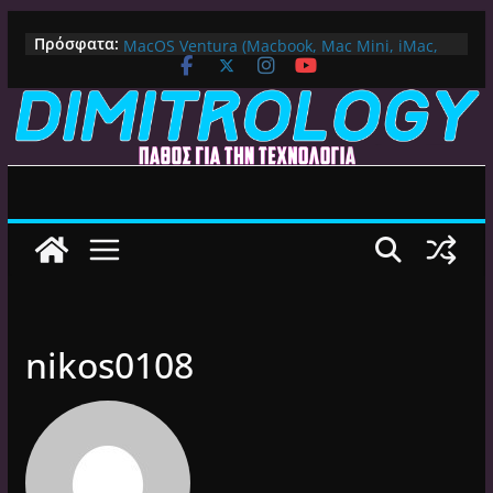
Μετάβαση
Πως αλλάζουμε DNS Server σε Mac με
Πρόσφατα:
MacOS Ventura (Macbook, Mac Mini, iMac,
σε
κλπ)
περιεχόμενο
IPVanish Προσφορά: 83% Έκπτωση στο
Premium VPN – Δες γιατί αξίζει
Alive GR Kodi: Γιατί Δεν Λειτουργεί Πλέον το
Ελληνικό Add-on
Ο Καλύτερος Διαχειριστής Αρχείων για
Android TV | CX File Explorer, Καθαρισμός
και Ασύρματη Μεταφορά
Ο Καλύτερος Launcher για Android TV /
Google TV: Γρήγορος, Χωρίς Διαφημίσεις και
Πλήρη Προσαρμογή!
nikos0108