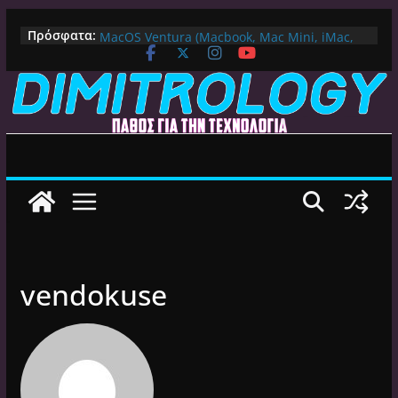
Μετάβαση
Πως αλλάζουμε DNS Server σε Mac με
Πρόσφατα:
MacOS Ventura (Macbook, Mac Mini, iMac,
σε
κλπ)
περιεχόμενο
IPVanish Προσφορά: 83% Έκπτωση στο
Premium VPN – Δες γιατί αξίζει
Alive GR Kodi: Γιατί Δεν Λειτουργεί Πλέον το
Ελληνικό Add-on
Ο Καλύτερος Διαχειριστής Αρχείων για
Android TV | CX File Explorer, Καθαρισμός
και Ασύρματη Μεταφορά
Ο Καλύτερος Launcher για Android TV /
Google TV: Γρήγορος, Χωρίς Διαφημίσεις και
Πλήρη Προσαρμογή!
vendokuse