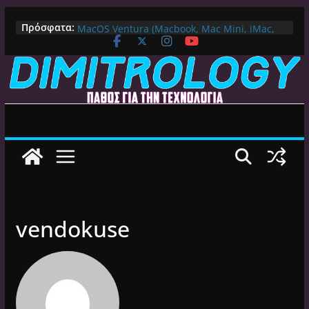
Μετάβαση
Πως αλλάζουμε DNS Server σε Mac με
Πρόσφατα:
MacOS Ventura (Macbook, Mac Mini, iMac,
σε
κλπ)
περιεχόμενο
IPVanish Προσφορά: 83% Έκπτωση στο
Premium VPN – Δες γιατί αξίζει
Alive GR Kodi: Γιατί Δεν Λειτουργεί Πλέον το
Ελληνικό Add-on
Ο Καλύτερος Διαχειριστής Αρχείων για
Android TV | CX File Explorer, Καθαρισμός
και Ασύρματη Μεταφορά
Ο Καλύτερος Launcher για Android TV /
Google TV: Γρήγορος, Χωρίς Διαφημίσεις και
Πλήρη Προσαρμογή!
vendokuse