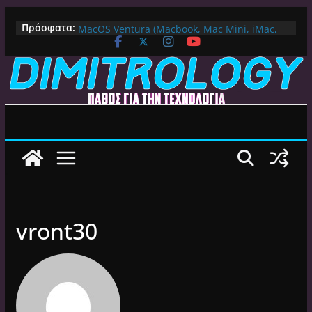
Μετάβαση
Πως αλλάζουμε DNS Server σε Mac με
Πρόσφατα:
MacOS Ventura (Macbook, Mac Mini, iMac,
σε
κλπ)
περιεχόμενο
IPVanish Προσφορά: 83% Έκπτωση στο
Premium VPN – Δες γιατί αξίζει
Alive GR Kodi: Γιατί Δεν Λειτουργεί Πλέον το
Ελληνικό Add-on
Ο Καλύτερος Διαχειριστής Αρχείων για
Android TV | CX File Explorer, Καθαρισμός
και Ασύρματη Μεταφορά
Ο Καλύτερος Launcher για Android TV /
Google TV: Γρήγορος, Χωρίς Διαφημίσεις και
Πλήρη Προσαρμογή!
vront30