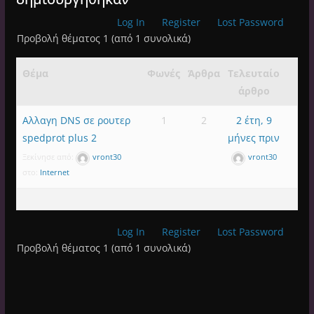
Log In
Register
Lost Password
Προβολή θέματος 1 (από 1 συνολικά)
Θέμα
Φωνές
Άρθρα
Τελευταίο
άρθρο
Αλλαγη DNS σε ρουτερ
1
2
2 έτη, 9
spedprot plus 2
μήνες πριν
Ξεκίνησε από:
vront30
vront30
στο:
Internet
Log In
Register
Lost Password
Προβολή θέματος 1 (από 1 συνολικά)