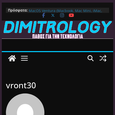
Μετάβαση
Πως αλλάζουμε DNS Server σε Mac με
Πρόσφατα:
MacOS Ventura (Macbook, Mac Mini, iMac,
σε
κλπ)
περιεχόμενο
IPVanish Προσφορά: 83% Έκπτωση στο
Premium VPN – Δες γιατί αξίζει
Alive GR Kodi: Γιατί Δεν Λειτουργεί Πλέον το
Ελληνικό Add-on
Ο Καλύτερος Διαχειριστής Αρχείων για
Android TV | CX File Explorer, Καθαρισμός
και Ασύρματη Μεταφορά
Ο Καλύτερος Launcher για Android TV /
Google TV: Γρήγορος, Χωρίς Διαφημίσεις και
Πλήρη Προσαρμογή!
vront30