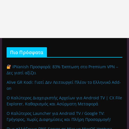
Πιο Πρόσφατα
IPVanish Προσφορά: 83% Έκπτωση στο Premium VPN –
Δες γιατί αξίζει
Alive GR Kodi: Γιατί Δεν Λειτουργεί Πλέον το Ελληνικό Add-
on
Ο Καλύτερος Διαχειριστής Αρχείων για Android TV | CX File
Explorer, Καθαρισμός και Ασύρματη Μεταφορά
Ο Καλύτερος Launcher για Android TV / Google TV:
Γρήγορος, Χωρίς Διαφημίσεις και Πλήρη Προσαρμογή!
Πως αλλάζουμε DNS Server σε Mac με MacOS Ventura