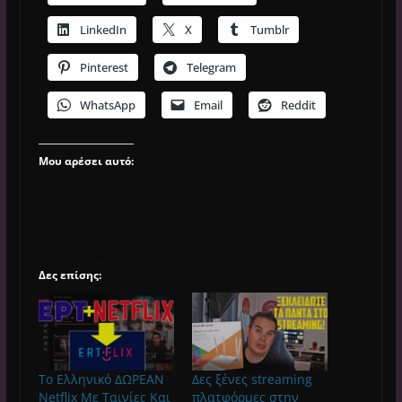
LinkedIn
X
Tumblr
Pinterest
Telegram
WhatsApp
Email
Reddit
Μου αρέσει αυτό:
Δες επίσης:
Το Ελληνικό ΔΩΡΕΑΝ
Δες ξένες streaming
Netflix Με Ταινίες Και
πλατφόρμες στην