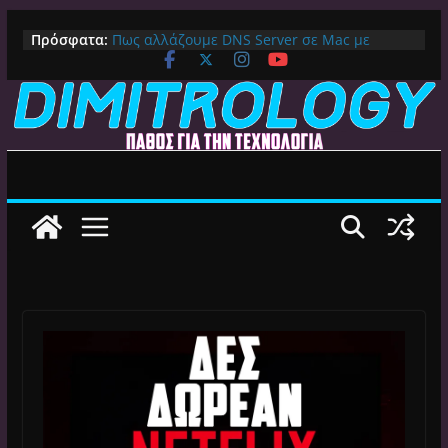
Μετάβαση
Πρόσφατα:
Πως αλλάζουμε DNS Server σε Mac με
σε
MacOS Ventura (Macbook, Mac Mini, iMac,
περιεχόμενο
κλπ)
IPVanish Προσφορά: 83% Έκπτωση στο
Premium VPN – Δες γιατί αξίζει
Alive GR Kodi: Γιατί Δεν Λειτουργεί Πλέον το
Ελληνικό Add-on
Ο Καλύτερος Διαχειριστής Αρχείων για
Android TV | CX File Explorer, Καθαρισμός
και Ασύρματη Μεταφορά
Ο Καλύτερος Launcher για Android TV /
Google TV: Γρήγορος, Χωρίς Διαφημίσεις και
Πλήρη Προσαρμογή!