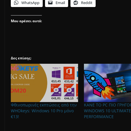
WhatsApp
Email
Reddit
Μου αρέσει αυτό:
Δες επίσης:
Φθινοπωρινές εκπτώσεις από την
ΚΑΝΕ ΤΟ PC ΠΙΟ ΓΡΗΓΟ
WHOkeys: Windows 10 Pro μόνο
WINDOWS 10 ULTIMATE
€13!
PERFORMANCE