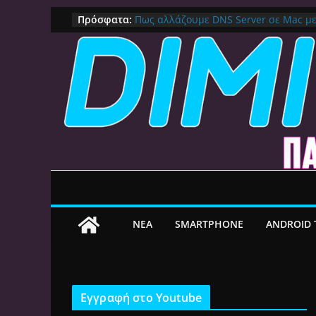
Μετάβαση
Πρόσφατα:
Πως αλλάζουμε DNS Server σε Mac μ
(Macbook, Mac Mini, iMac, κλπ)
σε
IPVanish Προσφορά: 83% Έκπτωση 
περιεχόμενο
Δες γιατί αξίζει
Alive GR Kodi: Γιατί Δεν Λειτουργεί Π
on
Ο Καλύτερος Διαχειριστής Αρχείων γι
File Explorer, Καθαρισμός και Ασύρμ
Ο Καλύτερος Launcher για Android TV 
Γρήγορος, Χωρίς Διαφημίσεις και Πλ
ΝEA
SMARTPHONE
ANDROID 
Εγγραφή στο Youtube