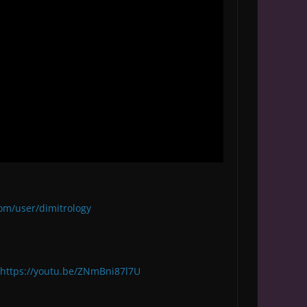
om/user/dimitrology
https://youtu.be/ZNmBni87l7U