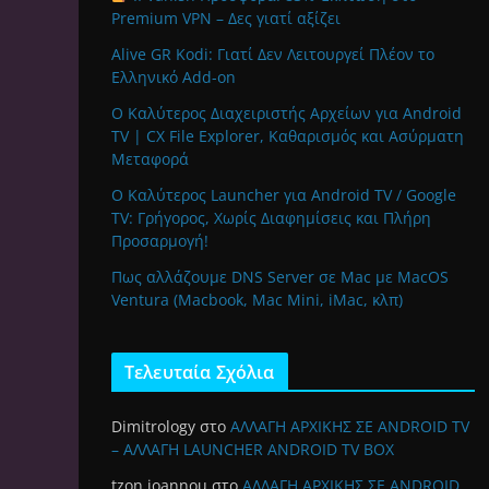
Premium VPN – Δες γιατί αξίζει
Alive GR Kodi: Γιατί Δεν Λειτουργεί Πλέον το
Ελληνικό Add-on
Ο Καλύτερος Διαχειριστής Αρχείων για Android
TV | CX File Explorer, Καθαρισμός και Ασύρματη
Μεταφορά
Ο Καλύτερος Launcher για Android TV / Google
TV: Γρήγορος, Χωρίς Διαφημίσεις και Πλήρη
Προσαρμογή!
Πως αλλάζουμε DNS Server σε Mac με MacOS
Ventura (Macbook, Mac Mini, iMac, κλπ)
Τελευταία Σχόλια
Dimitrology
στο
ΑΛΛΑΓΗ ΑΡΧΙΚΗΣ ΣΕ ANDROID TV
– ΑΛΛΑΓΗ LAUNCHER ANDROID TV BOX
tzon ioannou
στο
ΑΛΛΑΓΗ ΑΡΧΙΚΗΣ ΣΕ ANDROID