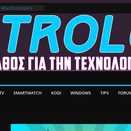
ε MacOS Ventura
στο Premium VPN –
λέον το Ελληνικό Add-
α Android TV | CX
ατη Μεταφορά
/ Google TV:
ήρη Προσαρμογή!
TV
SMARTWATCH
KODI
WINDOWS
TIPS
FORU