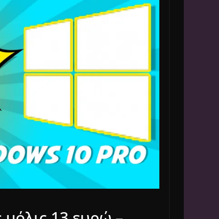
 μόλις 13 ευρώ –