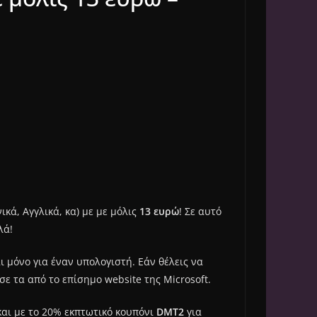
ικά, Αγγλικά, κα) με με μόλις
13 ευρώ
! Σε αυτό
λά!
ι μόνο για έναν υπολογιστή. Εάν θέλεις να
ε τα από το επίσημο website της Microsoft.
και με το 20% εκπτωτικό κουπόνι
DMT2
για