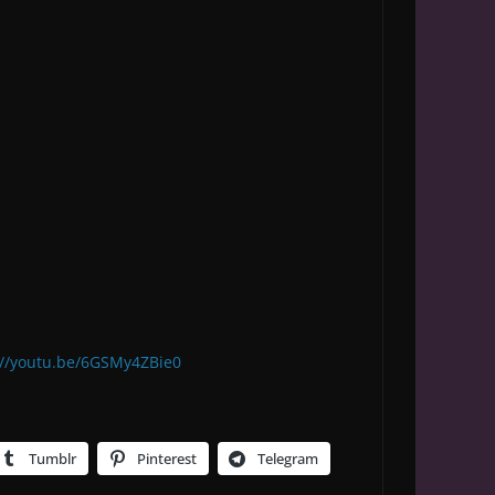
://youtu.be/6GSMy4ZBie0
Tumblr
Pinterest
Telegram