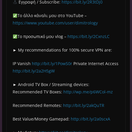
Εγγραφή / Subscribe:
https://bit.ly/2R3tDj0
Το άλλο κάναλι μου στο YouTube –
https://www.youtube.com/user/dimitrology
Το προσωπικό μου vlog –
https://bit.ly/2CxnzLC
► My recommendations for 100% secure VPN are:
IP Vanish
http://bit.ly/1PowS0r
Private Internet Access
http://bit.ly/2a2H5gW
► Android TV Box / Streaming devices:
Recommended TV Boxes:
http://wp.me/p6WCol-mz
Recommended Remotes:
http://bit.ly/2akQuTR
Best Value/Money Gamepad:
http://bit.ly/2a0scxA