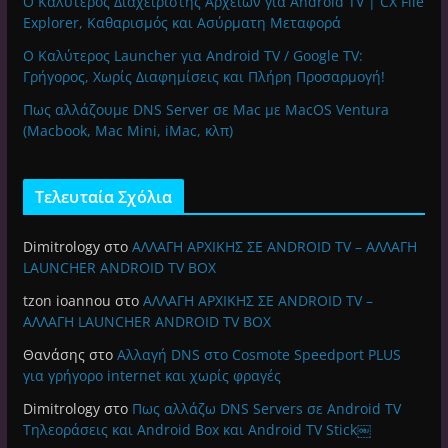
Ο Καλύτερος Διαχειριστής Αρχείων για Android TV | CX File
Explorer, Καθαρισμός και Ασύρματη Μεταφορά
Ο Καλύτερος Launcher για Android TV / Google TV:
Γρήγορος, Χωρίς Διαφημίσεις και Πλήρη Προσαρμογή!
Πως αλλάζουμε DNS Server σε Mac με MacOS Ventura
(Macbook, Mac Mini, iMac, κλπ)
Τελευταία Σχόλια
Dimitrology
στο
ΑΛΛΑΓΗ ΑΡΧΙΚΗΣ ΣΕ ANDROID TV – ΑΛΛΑΓΗ
LAUNCHER ANDROID TV BOX
tzon ioannou
στο
ΑΛΛΑΓΗ ΑΡΧΙΚΗΣ ΣΕ ANDROID TV –
ΑΛΛΑΓΗ LAUNCHER ANDROID TV BOX
Θανάσης
στο
Αλλαγή DNS στο Cosmote Speedport PLUS
για γρήγορο internet και χωρίς φραγές
Dimitrology
στο
Πως αλλάζω DNS Servers σε Android TV
Τηλεοράσεις και Android Box και Android TV Stick￼