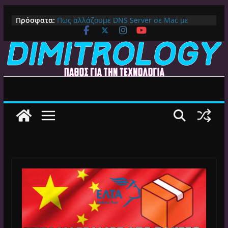
Μετάβαση
Πρόσφατα:
Πως αλλάζουμε DNS Server σε Mac με
σε
MacOS Ventura (Macbook, Mac Mini, iMac,
περιεχόμενο
κλπ)
IPVanish Προσφορά: 83% Έκπτωση στο
Premium VPN – Δες γιατί αξίζει
Alive GR Kodi: Γιατί Δεν Λειτουργεί Πλέον το
Ελληνικό Add-on
Ο Καλύτερος Διαχειριστής Αρχείων για
Android TV | CX File Explorer, Καθαρισμός
και Ασύρματη Μεταφορά
Ο Καλύτερος Launcher για Android TV /
Google TV: Γρήγορος, Χωρίς Διαφημίσεις και
Πλήρη Προσαρμογή!