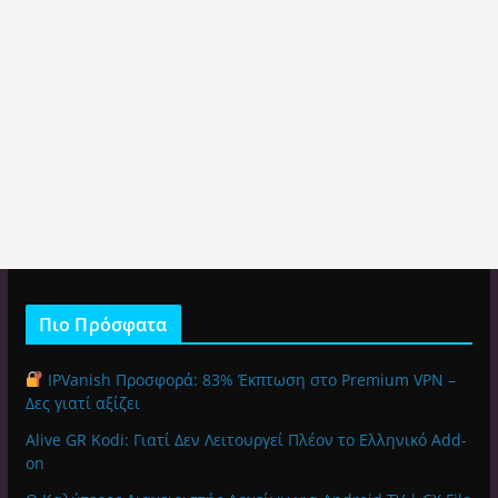
Πιο Πρόσφατα
IPVanish Προσφορά: 83% Έκπτωση στο Premium VPN –
Δες γιατί αξίζει
Alive GR Kodi: Γιατί Δεν Λειτουργεί Πλέον το Ελληνικό Add-
on