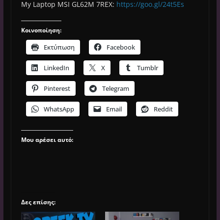
My Laptop MSI GL62M 7REX:
https://goo.gl/24t5Es
Κοινοποίηση:
Εκτύπωση
Facebook
LinkedIn
X
Tumblr
Pinterest
Telegram
WhatsApp
Email
Reddit
Μου αρέσει αυτό:
Δες επίσης: