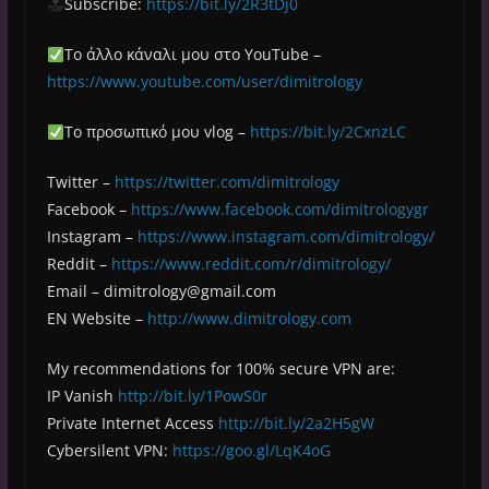
Subscribe:
https://bit.ly/2R3tDj0
Το άλλο κάναλι μου στο YouTube –
https://www.youtube.com/user/dimitrology
Το προσωπικό μου vlog –
https://bit.ly/2CxnzLC
Twitter –
https://twitter.com/dimitrology
Facebook –
https://www.facebook.com/dimitrologygr
Instagram –
https://www.instagram.com/dimitrology/
Reddit –
https://www.reddit.com/r/dimitrology/
Email –
dimitrology@gmail.com
EN Website –
http://www.dimitrology.com
My recommendations for 100% secure VPN are:
IP Vanish
http://bit.ly/1PowS0r
Private Internet Access
http://bit.ly/2a2H5gW
Cybersilent VPN:
https://goo.gl/LqK4oG