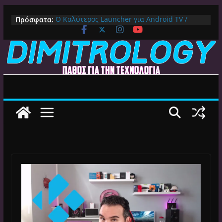
Μετάβαση
Πρόσφατα:
Ο Καλύτερος Launcher για Android TV /
σε
Google TV: Γρήγορος, Χωρίς Διαφημίσεις και
περιεχόμενο
Πλήρη Προσαρμογή!
Πως αλλάζουμε DNS Server σε Mac με
MacOS Ventura (Macbook, Mac Mini, iMac,
κλπ)
IPVanish Προσφορά: 83% Έκπτωση στο
Premium VPN – Δες γιατί αξίζει
Alive GR Kodi: Γιατί Δεν Λειτουργεί Πλέον το
Ελληνικό Add-on
Ο Καλύτερος Διαχειριστής Αρχείων για
Android TV | CX File Explorer, Καθαρισμός
και Ασύρματη Μεταφορά