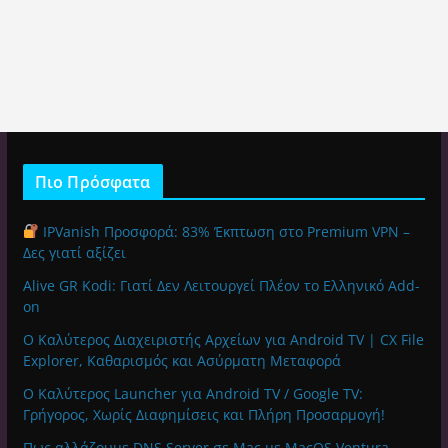
Πιο Πρόσφατα
IPVanish Προσφορά: 83% Έκπτωση στο Premium VPN –
Δες γιατί αξίζει
Alive GR Kodi: Γιατί Δεν Λειτουργεί Πλέον το Ελληνικό Add-
on
Ο Καλύτερος Διαχειριστής Αρχείων για Android TV | CX File
Explorer, Καθαρισμός και Ασύρματη Μεταφορά
Ο Καλύτερος Launcher για Android TV / Google TV:
Γρήγορος, Χωρίς Διαφημίσεις και Πλήρη Προσαρμογή!
Πως αλλάζουμε DNS Server σε Mac με MacOS Ventura