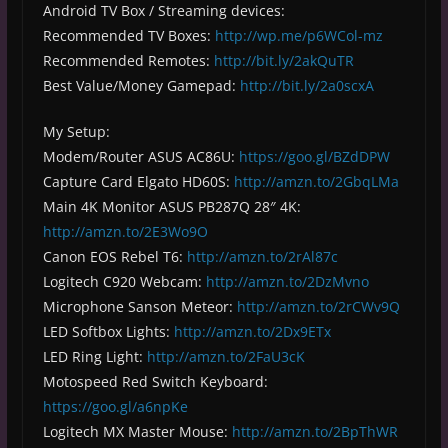
Android TV Box / Streaming devices:
Recommended TV Boxes:
http://wp.me/p6WCol-mz
Recommended Remotes:
http://bit.ly/2akQuTR
Best Value/Money Gamepad:
http://bit.ly/2a0scxA
My Setup:
Modem/Router ASUS AC86U:
https://goo.gl/BZdDPW
Capture Card Elgato HD60S:
http://amzn.to/2GbqLMa
Main 4K Monitor ASUS PB287Q 28″ 4K:
http://amzn.to/2E3Wo9O
Canon EOS Rebel T6:
http://amzn.to/2rAl87c
Logitech C920 Webcam:
http://amzn.to/2DzMvno
Microphone Sanson Meteor:
http://amzn.to/2rCWv9Q
LED Softbox Lights:
http://amzn.to/2Dx9ETx
LED Ring Light:
http://amzn.to/2FaU3cK
Motospeed Red Switch Keyboard:
https://goo.gl/a6npKe
Logitech MX Master Mouse:
http://amzn.to/2BpThWR