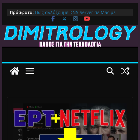
Μετάβαση
Πρόσφατα:
Πως αλλάζουμε DNS Server σε Mac με
σε
MacOS Ventura (Macbook, Mac Mini, iMac,
περιεχόμενο
κλπ)
IPVanish Προσφορά: 83% Έκπτωση στο
Premium VPN – Δες γιατί αξίζει
Alive GR Kodi: Γιατί Δεν Λειτουργεί Πλέον το
Ελληνικό Add-on
Ο Καλύτερος Διαχειριστής Αρχείων για
Android TV | CX File Explorer, Καθαρισμός
και Ασύρματη Μεταφορά
Ο Καλύτερος Launcher για Android TV /
Google TV: Γρήγορος, Χωρίς Διαφημίσεις και
Πλήρη Προσαρμογή!