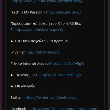
https://www.youtube.com/user/dimitrology
Tech Is My Passion –
https://goo.gl/hDiwEg
Παρουσίαση και δοκιμή του Xiaomi Mi Box
S:
https://youtu.be/kvp1hapeQUo
► Για 100% ασφαλές VPN προτείνω:
IP Vanish
http://bit.ly/1PowS0r
Private Internet Access
http://bit.ly/2a2H5gW
► Το Setup μου –
https://kit.co/dimitrology
► Επικοινωνία:
Twitter –
https://twitter.com/dimitrology
Facebook –
https://www.facebook.com/dimitrologygr/