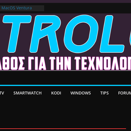
ε MacOS Ventura
στο Premium VPN –
λέον το Ελληνικό Add-
α Android TV | CX
ατη Μεταφορά
/ Google TV:
ήρη Προσαρμογή!
TV
SMARTWATCH
KODI
WINDOWS
TIPS
FORU