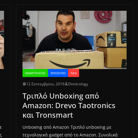
SMARTPHONE
WINDOWS
ΝΈΑ
12 Σεπτεμβρίου, 2019
Dimitrology
Τριπλό Unboxing από
Amazon: Drevo Taotronics
και Tronsmart
ε
Unboxing από Amazon Τριπλό unboxing με
ς
τεχνολογικά gadget από τo Amazon. Συνολικά