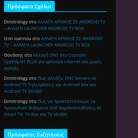
Πρόσφατα Σχόλια
Dimitrology
στο
ΑΛΛΑΓΗ ΑΡΧΙΚΗΣ ΣΕ ANDROID TV
– ΑΛΛΑΓΗ LAUNCHER ANDROID TV BOX
tzon ioannou
στο
ΑΛΛΑΓΗ ΑΡΧΙΚΗΣ ΣΕ ANDROID
TV – ΑΛΛΑΓΗ LAUNCHER ANDROID TV BOX
Θανάσης
στο
Αλλαγή DNS στο Cosmote
Speedport PLUS για γρήγορο internet και χωρίς
φραγές
Dimitrology
στο
Πως αλλάζω DNS Servers σε
Android TV Τηλεοράσεις και Android Box και
Android TV Stick￼
Dimitrology
στο
Πως να προστατεύσουμε τα
προσωπικά δεδομένα από παρακολουθήσεις σε
Smart TV, TV Box και TV stick￼
Πρόσφατες Συζητήσεις