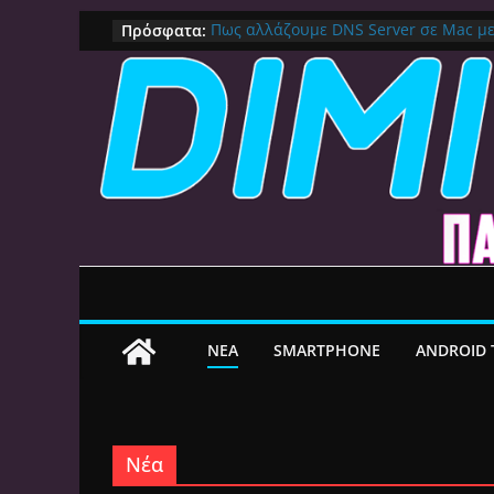
Μετάβαση
Πρόσφατα:
Πως αλλάζουμε DNS Server σε Mac μ
(Macbook, Mac Mini, iMac, κλπ)
σε
IPVanish Προσφορά: 83% Έκπτωση 
περιεχόμενο
Δες γιατί αξίζει
Alive GR Kodi: Γιατί Δεν Λειτουργεί Π
on
Ο Καλύτερος Διαχειριστής Αρχείων γι
File Explorer, Καθαρισμός και Ασύρμ
Ο Καλύτερος Launcher για Android TV 
Γρήγορος, Χωρίς Διαφημίσεις και Πλ
ΝEA
SMARTPHONE
ANDROID 
Νέα