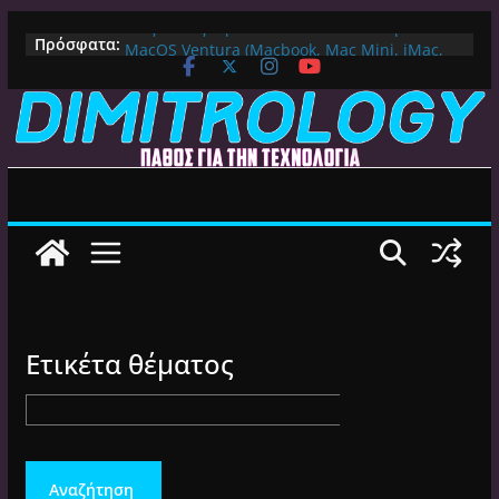
Μετάβαση
Πως αλλάζουμε DNS Server σε Mac με
Πρόσφατα:
MacOS Ventura (Macbook, Mac Mini, iMac,
σε
κλπ)
περιεχόμενο
IPVanish Προσφορά: 83% Έκπτωση στο
Premium VPN – Δες γιατί αξίζει
Alive GR Kodi: Γιατί Δεν Λειτουργεί Πλέον το
Ελληνικό Add-on
Ο Καλύτερος Διαχειριστής Αρχείων για
Android TV | CX File Explorer, Καθαρισμός
και Ασύρματη Μεταφορά
Ο Καλύτερος Launcher για Android TV /
Google TV: Γρήγορος, Χωρίς Διαφημίσεις και
Πλήρη Προσαρμογή!
Ετικέτα θέματος