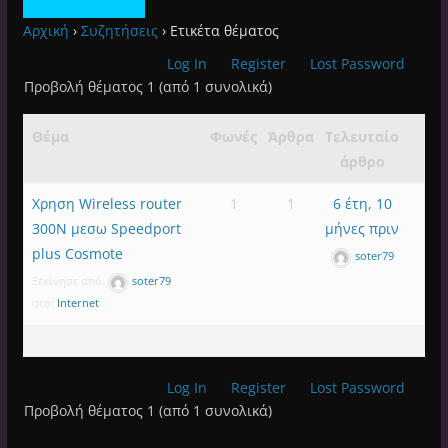
Αρχική
›
Συζητήσεις
›
Ετικέτα θέματος
Log In
Register
Lost Password
Προβολή θέματος 1 (από 1 συνολικά)
Θέμα
Φωνές
Άρθρα
Τελευταίο
άρθρο
Χρηση Wireless router
1
1
6 έτη, 10
300N μεσω Speedport
μήνες πριν
plus Cosmote
soter79
Ξεκίνησε από:
soter79
στο:
Internet
Log In
Register
Lost Password
Προβολή θέματος 1 (από 1 συνολικά)