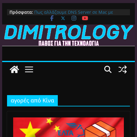
Μετάβαση
Πρόσφατα:
Πως αλλάζουμε DNS Server σε Mac με
σε
MacOS Ventura (Macbook, Mac Mini, iMac,
περιεχόμενο
κλπ)
IPVanish Προσφορά: 83% Έκπτωση στο
Premium VPN – Δες γιατί αξίζει
Alive GR Kodi: Γιατί Δεν Λειτουργεί Πλέον το
Ελληνικό Add-on
Ο Καλύτερος Διαχειριστής Αρχείων για
Android TV | CX File Explorer, Καθαρισμός
και Ασύρματη Μεταφορά
Ο Καλύτερος Launcher για Android TV /
Google TV: Γρήγορος, Χωρίς Διαφημίσεις και
Πλήρη Προσαρμογή!
αγορές από Κίνα