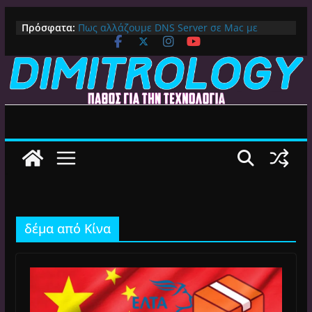
Μετάβαση
Πρόσφατα:
Πως αλλάζουμε DNS Server σε Mac με
σε
MacOS Ventura (Macbook, Mac Mini, iMac,
περιεχόμενο
κλπ)
IPVanish Προσφορά: 83% Έκπτωση στο
Premium VPN – Δες γιατί αξίζει
Alive GR Kodi: Γιατί Δεν Λειτουργεί Πλέον το
Ελληνικό Add-on
Ο Καλύτερος Διαχειριστής Αρχείων για
Android TV | CX File Explorer, Καθαρισμός
και Ασύρματη Μεταφορά
Ο Καλύτερος Launcher για Android TV /
Google TV: Γρήγορος, Χωρίς Διαφημίσεις και
Πλήρη Προσαρμογή!
δέμα από Κίνα