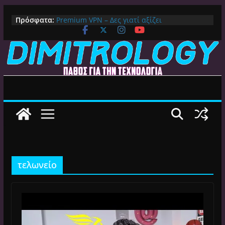
Μετάβαση
IPVanish Προσφορά: 83% Έκπτωση στο
Πρόσφατα:
Premium VPN – Δες γιατί αξίζει
σε
Alive GR Kodi: Γιατί Δεν Λειτουργεί Πλέον το
περιεχόμενο
Ελληνικό Add-on
Ο Καλύτερος Διαχειριστής Αρχείων για
Android TV | CX File Explorer, Καθαρισμός
και Ασύρματη Μεταφορά
Ο Καλύτερος Launcher για Android TV /
Google TV: Γρήγορος, Χωρίς Διαφημίσεις και
Πλήρη Προσαρμογή!
Πως αλλάζουμε DNS Server σε Mac με
MacOS Ventura (Macbook, Mac Mini, iMac,
κλπ)
τελωνείο