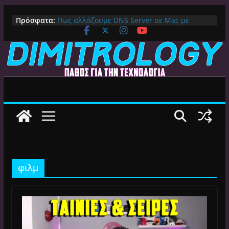
Μετάβαση
Πρόσφατα:
Πως αλλάζουμε DNS Server σε Mac με
σε
MacOS Ventura (Macbook, Mac Mini, iMac,
περιεχόμενο
κλπ)
IPVanish Προσφορά: 83% Έκπτωση στο
Premium VPN – Δες γιατί αξίζει
Alive GR Kodi: Γιατί Δεν Λειτουργεί Πλέον το
Ελληνικό Add-on
Ο Καλύτερος Διαχειριστής Αρχείων για
Android TV | CX File Explorer, Καθαρισμός
και Ασύρματη Μεταφορά
Ο Καλύτερος Launcher για Android TV /
Google TV: Γρήγορος, Χωρίς Διαφημίσεις και
Πλήρη Προσαρμογή!
φιλμ