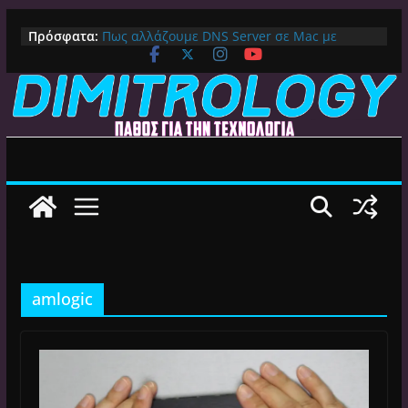
Μετάβαση
Πρόσφατα:
Πως αλλάζουμε DNS Server σε Mac με
σε
MacOS Ventura (Macbook, Mac Mini, iMac,
περιεχόμενο
κλπ)
IPVanish Προσφορά: 83% Έκπτωση στο
Premium VPN – Δες γιατί αξίζει
Alive GR Kodi: Γιατί Δεν Λειτουργεί Πλέον το
Ελληνικό Add-on
Ο Καλύτερος Διαχειριστής Αρχείων για
Android TV | CX File Explorer, Καθαρισμός
και Ασύρματη Μεταφορά
Ο Καλύτερος Launcher για Android TV /
Google TV: Γρήγορος, Χωρίς Διαφημίσεις και
Πλήρη Προσαρμογή!
amlogic