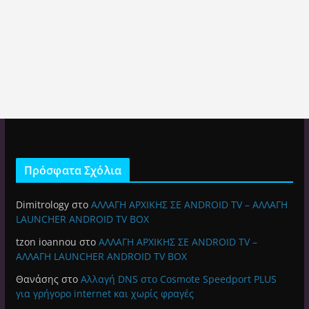
Πρόσφατα Σχόλια
Dimitrology
στο
ΑΛΛΑΓΗ ΑΡΧΙΚΗΣ ΣΕ ANDROID TV – ΑΛΛΑΓΗ
LAUNCHER ANDROID TV BOX
tzon ioannou
στο
ΑΛΛΑΓΗ ΑΡΧΙΚΗΣ ΣΕ ANDROID TV –
ΑΛΛΑΓΗ LAUNCHER ANDROID TV BOX
Θανάσης
στο
Αλλαγή DNS στο Cosmote Speedport PLUS
για γρήγορο internet και χωρίς φραγές