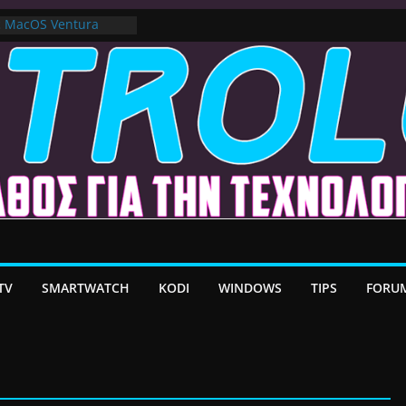
ε MacOS Ventura
στο Premium VPN –
λέον το Ελληνικό Add-
α Android TV | CX
ατη Μεταφορά
/ Google TV:
ήρη Προσαρμογή!
TV
SMARTWATCH
KODI
WINDOWS
TIPS
FORU