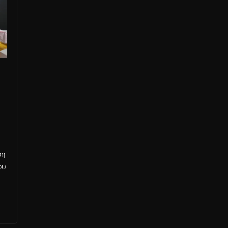
ρη
ου