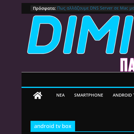
Μετάβαση
Πρόσφατα:
Πως αλλάζουμε DNS Server σε Mac μ
(Macbook, Mac Mini, iMac, κλπ)
σε
IPVanish Προσφορά: 83% Έκπτωση 
περιεχόμενο
Δες γιατί αξίζει
Alive GR Kodi: Γιατί Δεν Λειτουργεί Π
on
Ο Καλύτερος Διαχειριστής Αρχείων γι
File Explorer, Καθαρισμός και Ασύρμ
Ο Καλύτερος Launcher για Android TV 
Γρήγορος, Χωρίς Διαφημίσεις και Πλ
ΝEA
SMARTPHONE
ANDROID 
android tv box