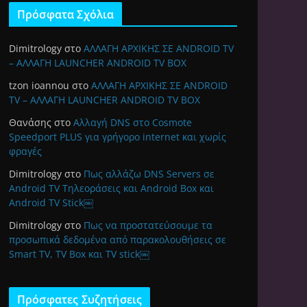
Πρόσφατα Σχόλια
Dimitrology
στο
ΑΛΛΑΓΗ ΑΡΧΙΚΗΣ ΣΕ ANDROID TV
– ΑΛΛΑΓΗ LAUNCHER ANDROID TV BOX
tzon ioannou
στο
ΑΛΛΑΓΗ ΑΡΧΙΚΗΣ ΣΕ ANDROID
TV – ΑΛΛΑΓΗ LAUNCHER ANDROID TV BOX
Θανάσης
στο
Αλλαγή DNS στο Cosmote
Speedport PLUS για γρήγορο internet και χωρίς
φραγές
Dimitrology
στο
Πως αλλάζω DNS Servers σε
Android TV Τηλεοράσεις και Android Box και
Android TV Stick￼
Dimitrology
στο
Πως να προστατεύσουμε τα
προσωπικά δεδομένα από παρακολουθήσεις σε
Smart TV, TV Box και TV stick￼
Πρόσφατες Συζητήσεις