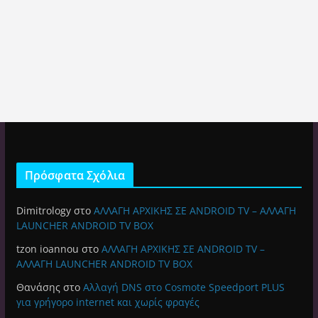
Πρόσφατα Σχόλια
Dimitrology
στο
ΑΛΛΑΓΗ ΑΡΧΙΚΗΣ ΣΕ ANDROID TV – ΑΛΛΑΓΗ
LAUNCHER ANDROID TV BOX
tzon ioannou
στο
ΑΛΛΑΓΗ ΑΡΧΙΚΗΣ ΣΕ ANDROID TV –
ΑΛΛΑΓΗ LAUNCHER ANDROID TV BOX
Θανάσης
στο
Αλλαγή DNS στο Cosmote Speedport PLUS
για γρήγορο internet και χωρίς φραγές