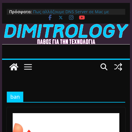
Μετάβαση
Πρόσφατα:
Πως αλλάζουμε DNS Server σε Mac με
σε
MacOS Ventura (Macbook, Mac Mini, iMac,
περιεχόμενο
κλπ)
IPVanish Προσφορά: 83% Έκπτωση στο
Premium VPN – Δες γιατί αξίζει
Alive GR Kodi: Γιατί Δεν Λειτουργεί Πλέον το
Ελληνικό Add-on
Ο Καλύτερος Διαχειριστής Αρχείων για
Android TV | CX File Explorer, Καθαρισμός
και Ασύρματη Μεταφορά
Ο Καλύτερος Launcher για Android TV /
Google TV: Γρήγορος, Χωρίς Διαφημίσεις και
Πλήρη Προσαρμογή!
ban