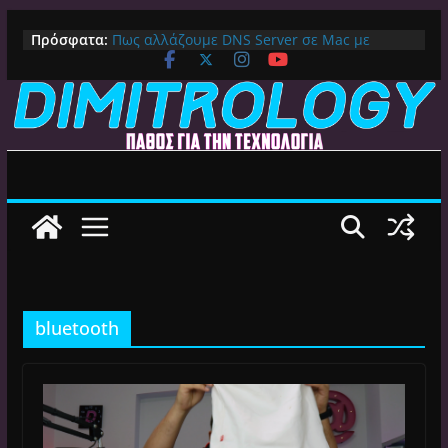
Μετάβαση
Πρόσφατα:
Πως αλλάζουμε DNS Server σε Mac με
σε
MacOS Ventura (Macbook, Mac Mini, iMac,
περιεχόμενο
κλπ)
IPVanish Προσφορά: 83% Έκπτωση στο
Premium VPN – Δες γιατί αξίζει
Alive GR Kodi: Γιατί Δεν Λειτουργεί Πλέον το
Ελληνικό Add-on
Ο Καλύτερος Διαχειριστής Αρχείων για
Android TV | CX File Explorer, Καθαρισμός
και Ασύρματη Μεταφορά
Ο Καλύτερος Launcher για Android TV /
Google TV: Γρήγορος, Χωρίς Διαφημίσεις και
Πλήρη Προσαρμογή!
bluetooth