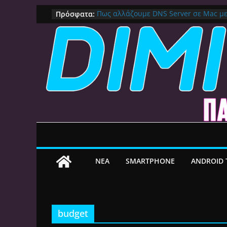
Μετάβαση
Πρόσφατα:
Πως αλλάζουμε DNS Server σε Mac μ
(Macbook, Mac Mini, iMac, κλπ)
σε
IPVanish Προσφορά: 83% Έκπτωση 
περιεχόμενο
Δες γιατί αξίζει
Alive GR Kodi: Γιατί Δεν Λειτουργεί Π
on
Ο Καλύτερος Διαχειριστής Αρχείων γι
File Explorer, Καθαρισμός και Ασύρμ
Ο Καλύτερος Launcher για Android TV 
Γρήγορος, Χωρίς Διαφημίσεις και Πλ
ΝEA
SMARTPHONE
ANDROID 
budget