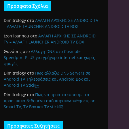
Πρόσφατα Σχόλια
Dimitrology
στο
ΑΛΛΑΓΗ ΑΡΧΙΚΗΣ ΣΕ ANDROID TV
– ΑΛΛΑΓΗ LAUNCHER ANDROID TV BOX
tzon ioannou
στο
ΑΛΛΑΓΗ ΑΡΧΙΚΗΣ ΣΕ ANDROID
TV – ΑΛΛΑΓΗ LAUNCHER ANDROID TV BOX
Θανάσης
στο
Αλλαγή DNS στο Cosmote
Speedport PLUS για γρήγορο internet και χωρίς
φραγές
Dimitrology
στο
Πως αλλάζω DNS Servers σε
Android TV Τηλεοράσεις και Android Box και
Android TV Stick￼
Dimitrology
στο
Πως να προστατεύσουμε τα
προσωπικά δεδομένα από παρακολουθήσεις σε
Smart TV, TV Box και TV stick￼
Πρόσφατες Συζητήσεις