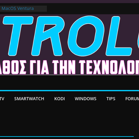
ε MacOS Ventura
στο Premium VPN –
λέον το Ελληνικό Add-
α Android TV | CX
ατη Μεταφορά
/ Google TV:
ήρη Προσαρμογή!
TV
SMARTWATCH
KODI
WINDOWS
TIPS
FORU