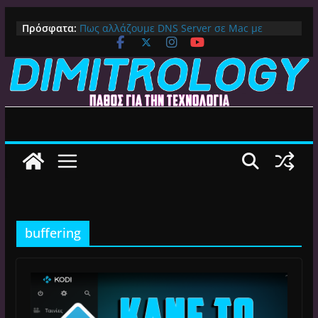
Μετάβαση
Πρόσφατα:
Πως αλλάζουμε DNS Server σε Mac με
σε
MacOS Ventura (Macbook, Mac Mini, iMac,
περιεχόμενο
κλπ)
IPVanish Προσφορά: 83% Έκπτωση στο
Premium VPN – Δες γιατί αξίζει
Alive GR Kodi: Γιατί Δεν Λειτουργεί Πλέον το
Ελληνικό Add-on
Ο Καλύτερος Διαχειριστής Αρχείων για
Android TV | CX File Explorer, Καθαρισμός
και Ασύρματη Μεταφορά
Ο Καλύτερος Launcher για Android TV /
Google TV: Γρήγορος, Χωρίς Διαφημίσεις και
Πλήρη Προσαρμογή!
buffering