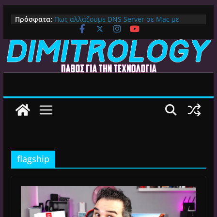
Μετάβαση
Πρόσφατα:
Πως αλλάζουμε DNS Server σε Mac με
σε
MacOS Ventura (Macbook, Mac Mini, iMac,
περιεχόμενο
κλπ)
IPVanish Προσφορά: 83% Έκπτωση στο
Premium VPN – Δες γιατί αξίζει
Alive GR Kodi: Γιατί Δεν Λειτουργεί Πλέον το
Ελληνικό Add-on
Ο Καλύτερος Διαχειριστής Αρχείων για
Android TV | CX File Explorer, Καθαρισμός
και Ασύρματη Μεταφορά
Ο Καλύτερος Launcher για Android TV /
Google TV: Γρήγορος, Χωρίς Διαφημίσεις και
Πλήρη Προσαρμογή!
flagship