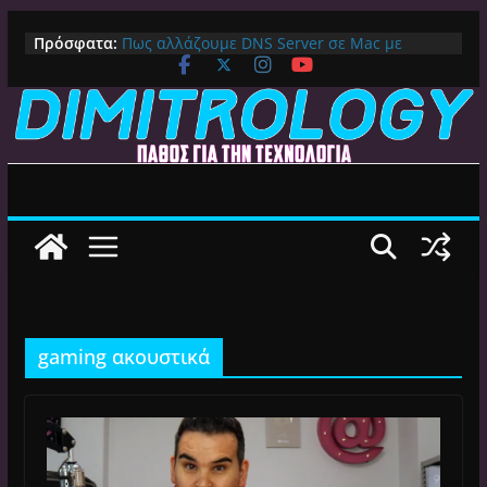
Μετάβαση
Πρόσφατα:
Πως αλλάζουμε DNS Server σε Mac με
σε
MacOS Ventura (Macbook, Mac Mini, iMac,
περιεχόμενο
κλπ)
IPVanish Προσφορά: 83% Έκπτωση στο
Premium VPN – Δες γιατί αξίζει
Alive GR Kodi: Γιατί Δεν Λειτουργεί Πλέον το
Ελληνικό Add-on
Ο Καλύτερος Διαχειριστής Αρχείων για
Android TV | CX File Explorer, Καθαρισμός
και Ασύρματη Μεταφορά
Ο Καλύτερος Launcher για Android TV /
Google TV: Γρήγορος, Χωρίς Διαφημίσεις και
Πλήρη Προσαρμογή!
gaming ακουστικά