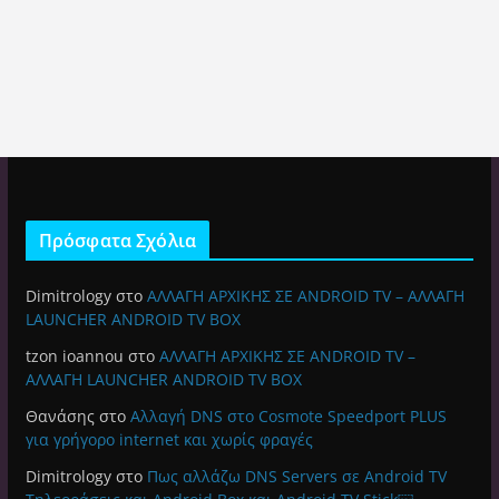
Πρόσφατα Σχόλια
Dimitrology
στο
ΑΛΛΑΓΗ ΑΡΧΙΚΗΣ ΣΕ ANDROID TV – ΑΛΛΑΓΗ
LAUNCHER ANDROID TV BOX
tzon ioannou
στο
ΑΛΛΑΓΗ ΑΡΧΙΚΗΣ ΣΕ ANDROID TV –
ΑΛΛΑΓΗ LAUNCHER ANDROID TV BOX
Θανάσης
στο
Αλλαγή DNS στο Cosmote Speedport PLUS
για γρήγορο internet και χωρίς φραγές
Dimitrology
στο
Πως αλλάζω DNS Servers σε Android TV