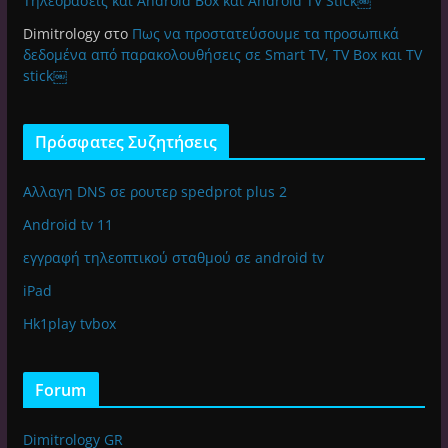
Τηλεοράσεις και Android Box και Android TV Stick￼
Dimitrology
στο
Πως να προστατεύσουμε τα προσωπικά
δεδομένα από παρακολουθήσεις σε Smart TV, TV Box και TV
stick￼
Πρόσφατες Συζητήσεις
Αλλαγη DNS σε ρουτερ spedprot plus 2
Android tv 11
εγγραφή τηλεοπτικού σταθμού σε android tv
iPad
Hk1play tvbox
Forum
Dimitrology GR