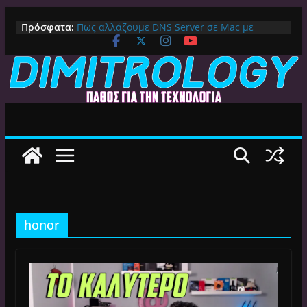
Μετάβαση
Πρόσφατα:
Πως αλλάζουμε DNS Server σε Mac με
σε
MacOS Ventura (Macbook, Mac Mini, iMac,
περιεχόμενο
κλπ)
IPVanish Προσφορά: 83% Έκπτωση στο
Premium VPN – Δες γιατί αξίζει
Alive GR Kodi: Γιατί Δεν Λειτουργεί Πλέον το
Ελληνικό Add-on
Ο Καλύτερος Διαχειριστής Αρχείων για
Android TV | CX File Explorer, Καθαρισμός
και Ασύρματη Μεταφορά
Ο Καλύτερος Launcher για Android TV /
Google TV: Γρήγορος, Χωρίς Διαφημίσεις και
Πλήρη Προσαρμογή!
honor