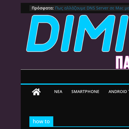
Μετάβαση
Πρόσφατα:
Πως αλλάζουμε DNS Server σε Mac μ
(Macbook, Mac Mini, iMac, κλπ)
σε
IPVanish Προσφορά: 83% Έκπτωση 
περιεχόμενο
Δες γιατί αξίζει
Alive GR Kodi: Γιατί Δεν Λειτουργεί Π
on
Ο Καλύτερος Διαχειριστής Αρχείων γι
File Explorer, Καθαρισμός και Ασύρμ
Ο Καλύτερος Launcher για Android TV 
Γρήγορος, Χωρίς Διαφημίσεις και Πλ
ΝEA
SMARTPHONE
ANDROID 
how to