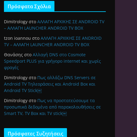
Πρόσφατα Σχόλια
Dimitrology
στο
ΑΛΛΑΓΗ ΑΡΧΙΚΗΣ ΣΕ ANDROID TV
– ΑΛΛΑΓΗ LAUNCHER ANDROID TV BOX
tzon ioannou
στο
ΑΛΛΑΓΗ ΑΡΧΙΚΗΣ ΣΕ ANDROID
TV – ΑΛΛΑΓΗ LAUNCHER ANDROID TV BOX
Θανάσης
στο
Αλλαγή DNS στο Cosmote
Speedport PLUS για γρήγορο internet και χωρίς
φραγές
Dimitrology
στο
Πως αλλάζω DNS Servers σε
Android TV Τηλεοράσεις και Android Box και
Android TV Stick￼
Dimitrology
στο
Πως να προστατεύσουμε τα
προσωπικά δεδομένα από παρακολουθήσεις σε
Smart TV, TV Box και TV stick￼
Πρόσφατες Συζητήσεις