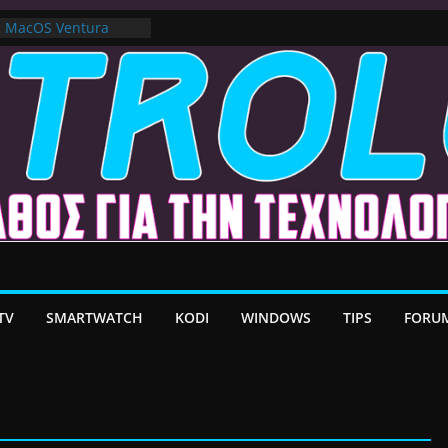
ε MacOS Ventura
στο Premium VPN –
λέον το Ελληνικό Add-
α Android TV | CX
ατη Μεταφορά
/ Google TV:
ήρη Προσαρμογή!
TV
SMARTWATCH
KODI
WINDOWS
TIPS
FORU