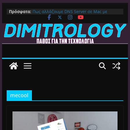
Μετάβαση
Πρόσφατα:
Πως αλλάζουμε DNS Server σε Mac με
σε
MacOS Ventura (Macbook, Mac Mini, iMac,
περιεχόμενο
κλπ)
IPVanish Προσφορά: 83% Έκπτωση στο
Premium VPN – Δες γιατί αξίζει
Alive GR Kodi: Γιατί Δεν Λειτουργεί Πλέον το
Ελληνικό Add-on
Ο Καλύτερος Διαχειριστής Αρχείων για
Android TV | CX File Explorer, Καθαρισμός
και Ασύρματη Μεταφορά
Ο Καλύτερος Launcher για Android TV /
Google TV: Γρήγορος, Χωρίς Διαφημίσεις και
Πλήρη Προσαρμογή!
mecool