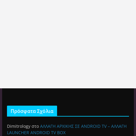
Πρόσφατα Σχόλια
Dimitrology
στο
ΑΛΛΑΓΗ ΑΡΧΙΚΗΣ ΣΕ ANDROID TV – ΑΛΛΑΓΗ
LAUNCHER ANDROID TV BOX