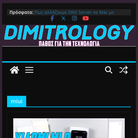
Μετάβαση
Πρόσφατα:
Πως αλλάζουμε DNS Server σε Mac με
σε
MacOS Ventura (Macbook, Mac Mini, iMac,
περιεχόμενο
κλπ)
IPVanish Προσφορά: 83% Έκπτωση στο
Premium VPN – Δες γιατί αξίζει
Alive GR Kodi: Γιατί Δεν Λειτουργεί Πλέον το
Ελληνικό Add-on
Ο Καλύτερος Διαχειριστής Αρχείων για
Android TV | CX File Explorer, Καθαρισμός
και Ασύρματη Μεταφορά
Ο Καλύτερος Launcher για Android TV /
Google TV: Γρήγορος, Χωρίς Διαφημίσεις και
Πλήρη Προσαρμογή!
miui