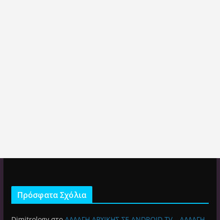
Πρόσφατα Σχόλια
Dimitrology
στο
ΑΛΛΑΓΗ ΑΡΧΙΚΗΣ ΣΕ ANDROID TV – ΑΛΛΑΓΗ