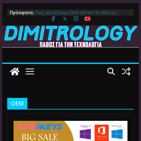
Μετάβαση
Πρόσφατα:
Πως αλλάζουμε DNS Server σε Mac με
σε
MacOS Ventura (Macbook, Mac Mini, iMac,
περιεχόμενο
κλπ)
IPVanish Προσφορά: 83% Έκπτωση στο
Premium VPN – Δες γιατί αξίζει
Alive GR Kodi: Γιατί Δεν Λειτουργεί Πλέον το
Ελληνικό Add-on
Ο Καλύτερος Διαχειριστής Αρχείων για
Android TV | CX File Explorer, Καθαρισμός
και Ασύρματη Μεταφορά
Ο Καλύτερος Launcher για Android TV /
Google TV: Γρήγορος, Χωρίς Διαφημίσεις και
Πλήρη Προσαρμογή!
OEM