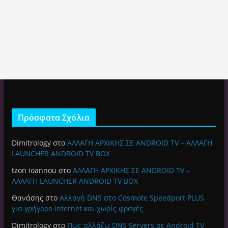
Πρόσφατα Σχόλια
Dimitrology
στο
ΑΛΛΑΓΗ ΑΡΧΙΚΗΣ ΣΕ ANDROID TV – ΑΛΛΑΓΗ
LAUNCHER ANDROID TV BOX
tzon ioannou
στο
ΑΛΛΑΓΗ ΑΡΧΙΚΗΣ ΣΕ ANDROID TV –
ΑΛΛΑΓΗ LAUNCHER ANDROID TV BOX
Θανάσης
στο
Αλλαγή DNS στο Cosmote Speedport PLUS
για γρήγορο internet και χωρίς φραγές
Dimitrology
στο
Πως αλλάζω DNS Servers σε Android TV