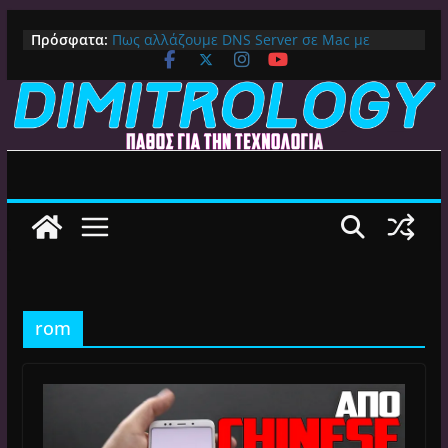
Μετάβαση
Πρόσφατα:
Πως αλλάζουμε DNS Server σε Mac με
σε
MacOS Ventura (Macbook, Mac Mini, iMac,
περιεχόμενο
κλπ)
IPVanish Προσφορά: 83% Έκπτωση στο
Premium VPN – Δες γιατί αξίζει
Alive GR Kodi: Γιατί Δεν Λειτουργεί Πλέον το
Ελληνικό Add-on
Ο Καλύτερος Διαχειριστής Αρχείων για
Android TV | CX File Explorer, Καθαρισμός
και Ασύρματη Μεταφορά
Ο Καλύτερος Launcher για Android TV /
Google TV: Γρήγορος, Χωρίς Διαφημίσεις και
Πλήρη Προσαρμογή!
rom