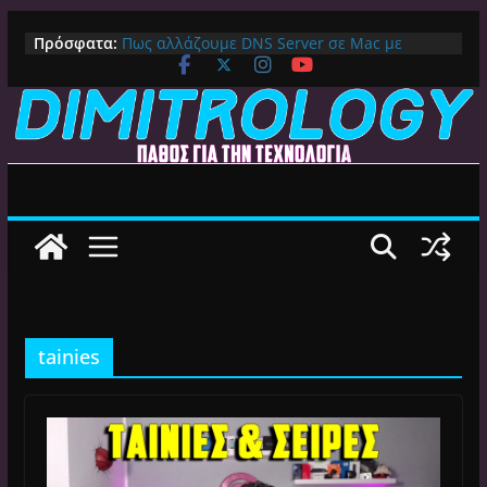
Μετάβαση
Πρόσφατα:
Πως αλλάζουμε DNS Server σε Mac με
σε
MacOS Ventura (Macbook, Mac Mini, iMac,
περιεχόμενο
κλπ)
IPVanish Προσφορά: 83% Έκπτωση στο
Premium VPN – Δες γιατί αξίζει
Alive GR Kodi: Γιατί Δεν Λειτουργεί Πλέον το
Ελληνικό Add-on
Ο Καλύτερος Διαχειριστής Αρχείων για
Android TV | CX File Explorer, Καθαρισμός
και Ασύρματη Μεταφορά
Ο Καλύτερος Launcher για Android TV /
Google TV: Γρήγορος, Χωρίς Διαφημίσεις και
Πλήρη Προσαρμογή!
tainies