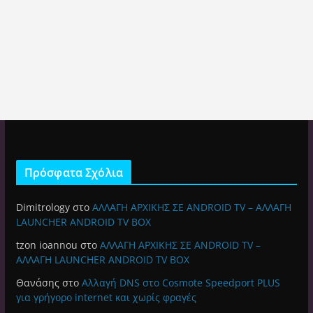
Πρόσφατα Σχόλια
Dimitrology
στο
ΑΛΛΑΓΗ ΑΡΧΙΚΗΣ ΣΕ ANDROID TV – ΑΛΛΑΓΗ
LAUNCHER ANDROID TV BOX
tzon ioannou
στο
ΑΛΛΑΓΗ ΑΡΧΙΚΗΣ ΣΕ ANDROID TV –
ΑΛΛΑΓΗ LAUNCHER ANDROID TV BOX
Θανάσης
στο
Αλλαγή DNS στο Cosmote Speedport PLUS
για γρήγορο internet και χωρίς φραγές