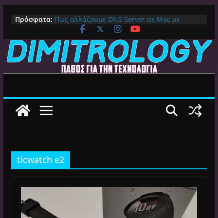
Μετάβαση
Πρόσφατα:
Πως αλλάζουμε DNS Server σε Mac με
σε
MacOS Ventura (Macbook, Mac Mini, iMac,
περιεχόμενο
κλπ)
IPVanish Προσφορά: 83% Έκπτωση στο
Premium VPN – Δες γιατί αξίζει
Alive GR Kodi: Γιατί Δεν Λειτουργεί Πλέον το
Ελληνικό Add-on
Ο Καλύτερος Διαχειριστής Αρχείων για
Android TV | CX File Explorer, Καθαρισμός
και Ασύρματη Μεταφορά
Ο Καλύτερος Launcher για Android TV /
Google TV: Γρήγορος, Χωρίς Διαφημίσεις και
Πλήρη Προσαρμογή!
ticwatch e2