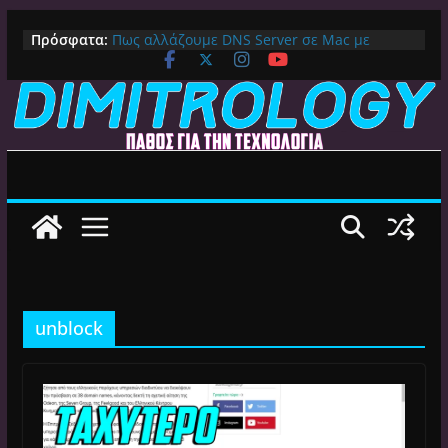
Μετάβαση
Πρόσφατα:
Πως αλλάζουμε DNS Server σε Mac με
σε
MacOS Ventura (Macbook, Mac Mini, iMac,
περιεχόμενο
κλπ)
IPVanish Προσφορά: 83% Έκπτωση στο
Premium VPN – Δες γιατί αξίζει
Alive GR Kodi: Γιατί Δεν Λειτουργεί Πλέον το
Ελληνικό Add-on
Ο Καλύτερος Διαχειριστής Αρχείων για
Android TV | CX File Explorer, Καθαρισμός
και Ασύρματη Μεταφορά
Ο Καλύτερος Launcher για Android TV /
Google TV: Γρήγορος, Χωρίς Διαφημίσεις και
Πλήρη Προσαρμογή!
unblock