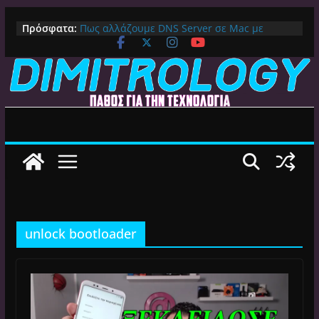
Μετάβαση
Πρόσφατα:
Πως αλλάζουμε DNS Server σε Mac με
σε
MacOS Ventura (Macbook, Mac Mini, iMac,
περιεχόμενο
κλπ)
IPVanish Προσφορά: 83% Έκπτωση στο
Premium VPN – Δες γιατί αξίζει
Alive GR Kodi: Γιατί Δεν Λειτουργεί Πλέον το
Ελληνικό Add-on
Ο Καλύτερος Διαχειριστής Αρχείων για
Android TV | CX File Explorer, Καθαρισμός
και Ασύρματη Μεταφορά
Ο Καλύτερος Launcher για Android TV /
Google TV: Γρήγορος, Χωρίς Διαφημίσεις και
Πλήρη Προσαρμογή!
unlock bootloader