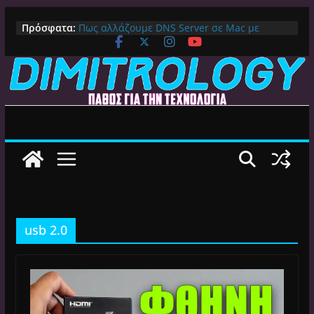
Μετάβαση
Πρόσφατα:
Πως αλλάζουμε DNS Server σε Mac με
σε
MacOS Ventura (Macbook, Mac Mini, iMac,
περιεχόμενο
κλπ)
IPVanish Προσφορά: 83% Έκπτωση στο
Premium VPN – Δες γιατί αξίζει
Alive GR Kodi: Γιατί Δεν Λειτουργεί Πλέον το
Ελληνικό Add-on
Ο Καλύτερος Διαχειριστής Αρχείων για
Android TV | CX File Explorer, Καθαρισμός
και Ασύρματη Μεταφορά
Ο Καλύτερος Launcher για Android TV /
Google TV: Γρήγορος, Χωρίς Διαφημίσεις και
Πλήρη Προσαρμογή!
usb 2.0