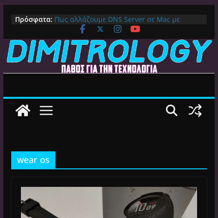
Μετάβαση
Πρόσφατα:
Πως αλλάζουμε DNS Server σε Mac με
σε
MacOS Ventura (Macbook, Mac Mini, iMac,
περιεχόμενο
κλπ)
IPVanish Προσφορά: 83% Έκπτωση στο
Premium VPN – Δες γιατί αξίζει
Alive GR Kodi: Γιατί Δεν Λειτουργεί Πλέον το
Ελληνικό Add-on
Ο Καλύτερος Διαχειριστής Αρχείων για
Android TV | CX File Explorer, Καθαρισμός
και Ασύρματη Μεταφορά
Ο Καλύτερος Launcher για Android TV /
Google TV: Γρήγορος, Χωρίς Διαφημίσεις και
Πλήρη Προσαρμογή!
wear os