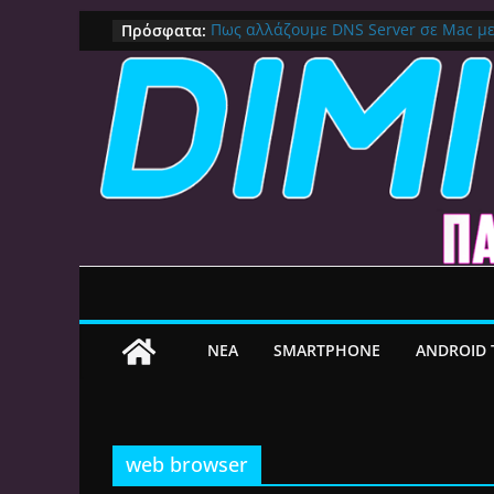
Μετάβαση
Πρόσφατα:
Πως αλλάζουμε DNS Server σε Mac μ
(Macbook, Mac Mini, iMac, κλπ)
σε
IPVanish Προσφορά: 83% Έκπτωση 
περιεχόμενο
Δες γιατί αξίζει
Alive GR Kodi: Γιατί Δεν Λειτουργεί Π
on
Ο Καλύτερος Διαχειριστής Αρχείων γι
File Explorer, Καθαρισμός και Ασύρμ
Ο Καλύτερος Launcher για Android TV 
Γρήγορος, Χωρίς Διαφημίσεις και Πλ
ΝEA
SMARTPHONE
ANDROID 
web browser