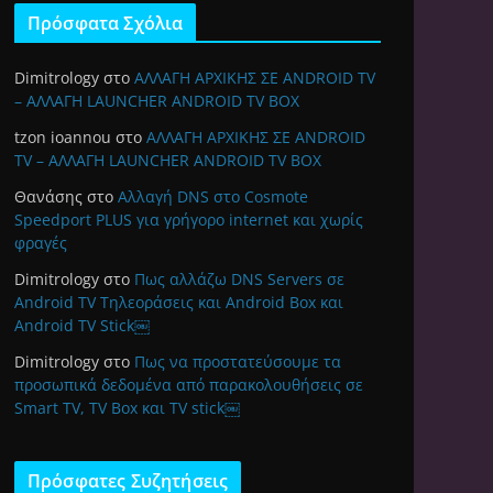
Πρόσφατα Σχόλια
Dimitrology
στο
ΑΛΛΑΓΗ ΑΡΧΙΚΗΣ ΣΕ ANDROID TV
– ΑΛΛΑΓΗ LAUNCHER ANDROID TV BOX
tzon ioannou
στο
ΑΛΛΑΓΗ ΑΡΧΙΚΗΣ ΣΕ ANDROID
TV – ΑΛΛΑΓΗ LAUNCHER ANDROID TV BOX
Θανάσης
στο
Αλλαγή DNS στο Cosmote
Speedport PLUS για γρήγορο internet και χωρίς
φραγές
Dimitrology
στο
Πως αλλάζω DNS Servers σε
Android TV Τηλεοράσεις και Android Box και
Android TV Stick￼
Dimitrology
στο
Πως να προστατεύσουμε τα
προσωπικά δεδομένα από παρακολουθήσεις σε
Smart TV, TV Box και TV stick￼
Πρόσφατες Συζητήσεις