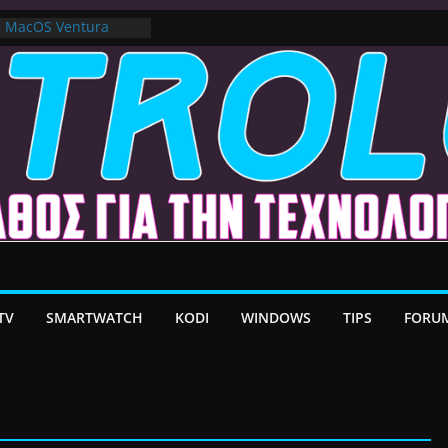
ε MacOS Ventura
στο Premium VPN –
λέον το Ελληνικό Add-
α Android TV | CX
ατη Μεταφορά
/ Google TV:
ήρη Προσαρμογή!
TV
SMARTWATCH
KODI
WINDOWS
TIPS
FORU