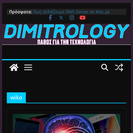
Μετάβαση
Πρόσφατα:
Πως αλλάζουμε DNS Server σε Mac με
σε
MacOS Ventura (Macbook, Mac Mini, iMac,
περιεχόμενο
κλπ)
IPVanish Προσφορά: 83% Έκπτωση στο
Premium VPN – Δες γιατί αξίζει
Alive GR Kodi: Γιατί Δεν Λειτουργεί Πλέον το
Ελληνικό Add-on
Ο Καλύτερος Διαχειριστής Αρχείων για
Android TV | CX File Explorer, Καθαρισμός
και Ασύρματη Μεταφορά
Ο Καλύτερος Launcher για Android TV /
Google TV: Γρήγορος, Χωρίς Διαφημίσεις και
Πλήρη Προσαρμογή!
wiko