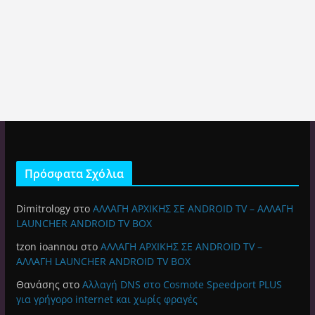
Πρόσφατα Σχόλια
Dimitrology
στο
ΑΛΛΑΓΗ ΑΡΧΙΚΗΣ ΣΕ ANDROID TV – ΑΛΛΑΓΗ
LAUNCHER ANDROID TV BOX
tzon ioannou
στο
ΑΛΛΑΓΗ ΑΡΧΙΚΗΣ ΣΕ ANDROID TV –
ΑΛΛΑΓΗ LAUNCHER ANDROID TV BOX
Θανάσης
στο
Αλλαγή DNS στο Cosmote Speedport PLUS
για γρήγορο internet και χωρίς φραγές