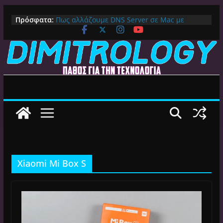
Μετάβαση
Πρόσφατα:
Πως αλλάζουμε DNS Server σε Mac με
σε
MacOS Ventura (Macbook, Mac Mini, iMac,
περιεχόμενο
κλπ)
IPVanish Προσφορά: 83% Έκπτωση στο
Premium VPN – Δες γιατί αξίζει
Alive GR Kodi: Γιατί Δεν Λειτουργεί Πλέον το
Ελληνικό Add-on
Ο Καλύτερος Διαχειριστής Αρχείων για
Android TV | CX File Explorer, Καθαρισμός
και Ασύρματη Μεταφορά
Ο Καλύτερος Launcher για Android TV /
Google TV: Γρήγορος, Χωρίς Διαφημίσεις και
Πλήρη Προσαρμογή!
Xiaomi Mi Box S