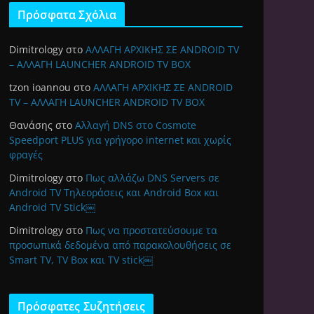
Πρόσφατα Σχόλια
Dimitrology
στο
ΑΛΛΑΓΗ ΑΡΧΙΚΗΣ ΣΕ ANDROID TV
– ΑΛΛΑΓΗ LAUNCHER ANDROID TV BOX
tzon ioannou
στο
ΑΛΛΑΓΗ ΑΡΧΙΚΗΣ ΣΕ ANDROID
TV – ΑΛΛΑΓΗ LAUNCHER ANDROID TV BOX
Θανάσης
στο
Αλλαγή DNS στο Cosmote
Speedport PLUS για γρήγορο internet και χωρίς
φραγές
Dimitrology
στο
Πως αλλάζω DNS Servers σε
Android TV Τηλεοράσεις και Android Box και
Android TV Stick￼
Dimitrology
στο
Πως να προστατεύσουμε τα
προσωπικά δεδομένα από παρακολουθήσεις σε
Smart TV, TV Box και TV stick￼
Πρόσφατες Συζητήσεις