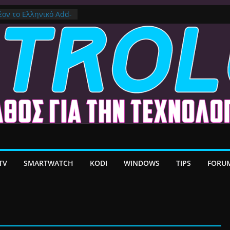
στο Premium VPN –
λέον το Ελληνικό Add-
α Android TV | CX
ατη Μεταφορά
/ Google TV:
ήρη Προσαρμογή!
ε MacOS Ventura
TV
SMARTWATCH
KODI
WINDOWS
TIPS
FORU