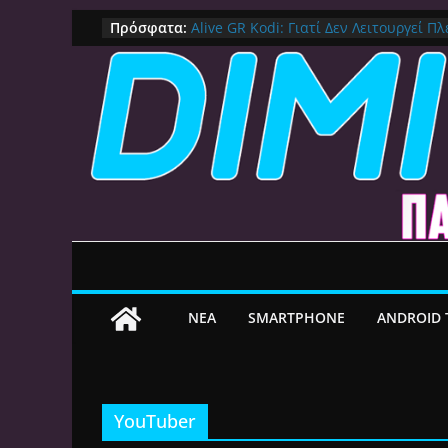
IPVanish Προσφορά: 83% Έκπτωση 
Μετάβαση
Πρόσφατα:
Δες γιατί αξίζει
σε
Alive GR Kodi: Γιατί Δεν Λειτουργεί Π
on
περιεχόμενο
Ο Καλύτερος Διαχειριστής Αρχείων γι
File Explorer, Καθαρισμός και Ασύρμ
Ο Καλύτερος Launcher για Android TV 
Γρήγορος, Χωρίς Διαφημίσεις και Πλ
Πως αλλάζουμε DNS Server σε Mac μ
(Macbook, Mac Mini, iMac, κλπ)
ΝEA
SMARTPHONE
ANDROID 
YouTuber