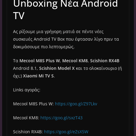
Unboxing Νέα Android
TV
Ας ρίξουμε μια γρήγορη ματιά σε πέντε νέες
συσκευές Android TV Box που έφτασαν λίγο πριν τα
δοκιμάσουμε πιο λεπτομερώς.
Τα
Mecool M8S Plus W
,
Mecool KM8
,
Scishion RX4B
Android 8.1,
Scishion Model X
και το ολοκαίνουριο (ή
όχι;)
Xiaomi Mi TV S
.
Links αγοράς:
Mecool M8S Plus W:
https://goo.gl/Z97Lkv
Mecool KM8:
https://goo.gl/sxzT43
Scishion RX4B:
https://goo.gl/eZsX5W