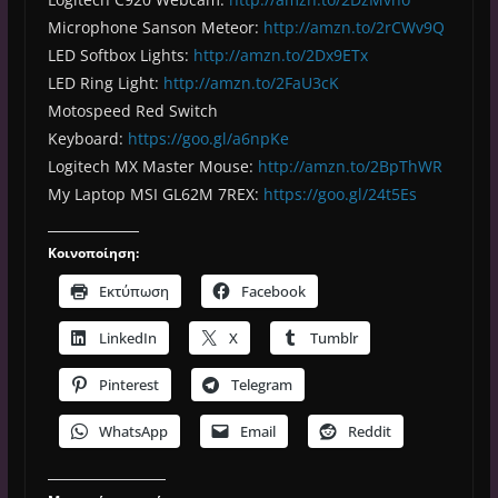
Microphone Sanson Meteor:
http://amzn.to/2rCWv9Q
LED Softbox Lights:
http://amzn.to/2Dx9ETx
LED Ring Light:
http://amzn.to/2FaU3cK
Motospeed Red Switch
Keyboard:
https://goo.gl/a6npKe
Logitech MX Master Mouse:
http://amzn.to/2BpThWR
My Laptop MSI GL62M 7REX:
https://goo.gl/24t5Es
Κοινοποίηση:
Εκτύπωση
Facebook
LinkedIn
X
Tumblr
Pinterest
Telegram
WhatsApp
Email
Reddit