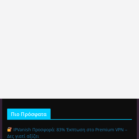
Πιο Πρόσφατα
IPVanish Προσφορά: 83% Έκπτωση στο Premium VPN –
Δες γιατί αξίζει