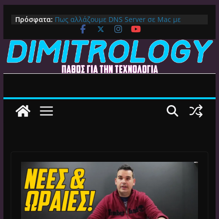
Μετάβαση
Πρόσφατα:
Πως αλλάζουμε DNS Server σε Mac με
σε
MacOS Ventura (Macbook, Mac Mini, iMac,
περιεχόμενο
κλπ)
IPVanish Προσφορά: 83% Έκπτωση στο
Premium VPN – Δες γιατί αξίζει
Alive GR Kodi: Γιατί Δεν Λειτουργεί Πλέον το
Ελληνικό Add-on
Ο Καλύτερος Διαχειριστής Αρχείων για
Android TV | CX File Explorer, Καθαρισμός
και Ασύρματη Μεταφορά
Ο Καλύτερος Launcher για Android TV /
Google TV: Γρήγορος, Χωρίς Διαφημίσεις και
Πλήρη Προσαρμογή!