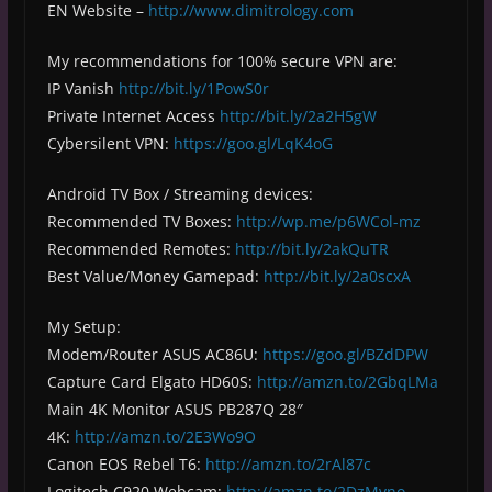
EN Website –
http://www.dimitrology.com
My recommendations for 100% secure VPN are:
IP Vanish
http://bit.ly/1PowS0r
Private Internet Access
http://bit.ly/2a2H5gW
Cybersilent VPN:
https://goo.gl/LqK4oG
Android TV Box / Streaming devices:
Recommended TV Boxes:
http://wp.me/p6WCol-mz
Recommended Remotes:
http://bit.ly/2akQuTR
Best Value/Money Gamepad:
http://bit.ly/2a0scxA
My Setup:
Modem/Router ASUS AC86U:
https://goo.gl/BZdDPW
Capture Card Elgato HD60S:
http://amzn.to/2GbqLMa
Main 4K Monitor ASUS PB287Q 28″
4K:
http://amzn.to/2E3Wo9O
Canon EOS Rebel T6:
http://amzn.to/2rAl87c
Logitech C920 Webcam:
http://amzn.to/2DzMvno