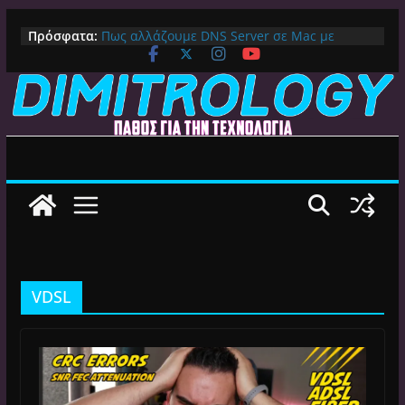
Μετάβαση
Πρόσφατα:
Πως αλλάζουμε DNS Server σε Mac με
σε
MacOS Ventura (Macbook, Mac Mini, iMac,
περιεχόμενο
κλπ)
IPVanish Προσφορά: 83% Έκπτωση στο
Premium VPN – Δες γιατί αξίζει
Alive GR Kodi: Γιατί Δεν Λειτουργεί Πλέον το
Ελληνικό Add-on
Ο Καλύτερος Διαχειριστής Αρχείων για
Android TV | CX File Explorer, Καθαρισμός
και Ασύρματη Μεταφορά
Ο Καλύτερος Launcher για Android TV /
Google TV: Γρήγορος, Χωρίς Διαφημίσεις και
Πλήρη Προσαρμογή!
VDSL