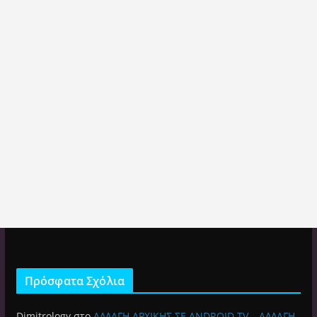
Πρόσφατα Σχόλια
Dimitrology
στο
ΑΛΛΑΓΗ ΑΡΧΙΚΗΣ ΣΕ ANDROID TV – ΑΛΛΑΓΗ