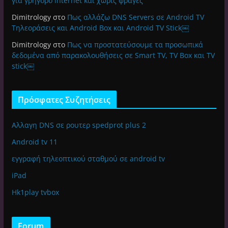
για γρήγορο internet και χωρίς φραγές
Dimitrology
στο
Πως αλλάζω DNS Servers σε Android TV
Τηλεοράσεις και Android Box και Android TV Stick￼
Dimitrology
στο
Πως να προστατεύσουμε τα προσωπικά
δεδομένα από παρακολουθήσεις σε Smart TV, TV Box και TV
stick￼
Πρόσφατες Συζητήσεις
Αλλαγη DNS σε ρουτερ spedprot plus 2
Android tv 11
εγγραφή τηλεοπτικού σταθμού σε android tv
iPad
Hk1play tvbox
Forum