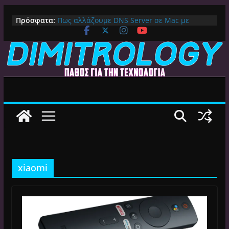
Μετάβαση
Πρόσφατα:
Πως αλλάζουμε DNS Server σε Mac με
σε
MacOS Ventura (Macbook, Mac Mini, iMac,
περιεχόμενο
κλπ)
IPVanish Προσφορά: 83% Έκπτωση στο
Premium VPN – Δες γιατί αξίζει
Alive GR Kodi: Γιατί Δεν Λειτουργεί Πλέον το
Ελληνικό Add-on
Ο Καλύτερος Διαχειριστής Αρχείων για
Android TV | CX File Explorer, Καθαρισμός
και Ασύρματη Μεταφορά
Ο Καλύτερος Launcher για Android TV /
Google TV: Γρήγορος, Χωρίς Διαφημίσεις και
Πλήρη Προσαρμογή!
xiaomi