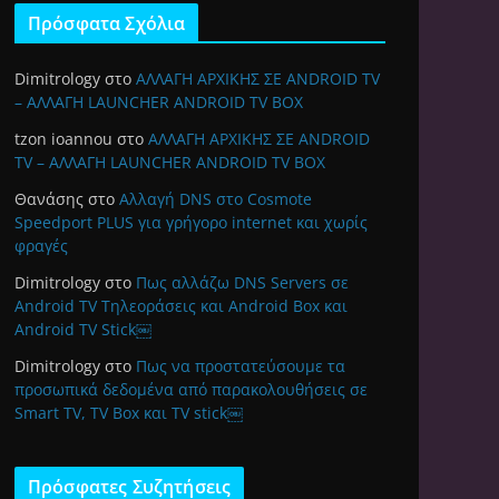
Πρόσφατα Σχόλια
Dimitrology
στο
ΑΛΛΑΓΗ ΑΡΧΙΚΗΣ ΣΕ ANDROID TV
– ΑΛΛΑΓΗ LAUNCHER ANDROID TV BOX
tzon ioannou
στο
ΑΛΛΑΓΗ ΑΡΧΙΚΗΣ ΣΕ ANDROID
TV – ΑΛΛΑΓΗ LAUNCHER ANDROID TV BOX
Θανάσης
στο
Αλλαγή DNS στο Cosmote
Speedport PLUS για γρήγορο internet και χωρίς
φραγές
Dimitrology
στο
Πως αλλάζω DNS Servers σε
Android TV Τηλεοράσεις και Android Box και
Android TV Stick￼
Dimitrology
στο
Πως να προστατεύσουμε τα
προσωπικά δεδομένα από παρακολουθήσεις σε
Smart TV, TV Box και TV stick￼
Πρόσφατες Συζητήσεις