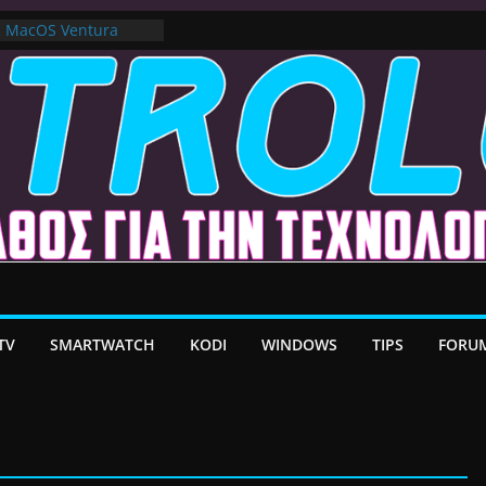
ε MacOS Ventura
στο Premium VPN –
λέον το Ελληνικό Add-
α Android TV | CX
ατη Μεταφορά
/ Google TV:
ήρη Προσαρμογή!
TV
SMARTWATCH
KODI
WINDOWS
TIPS
FORU