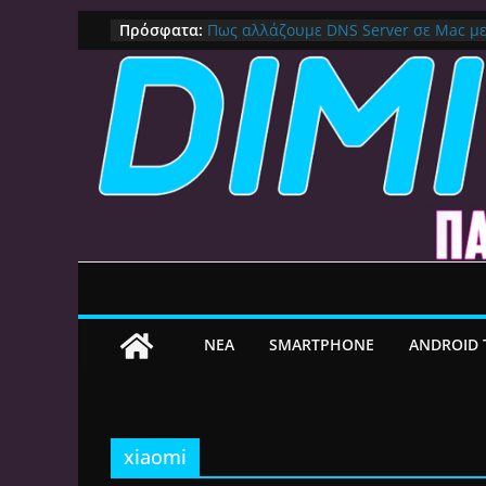
Μετάβαση
Πρόσφατα:
Πως αλλάζουμε DNS Server σε Mac μ
(Macbook, Mac Mini, iMac, κλπ)
σε
IPVanish Προσφορά: 83% Έκπτωση 
περιεχόμενο
Δες γιατί αξίζει
Alive GR Kodi: Γιατί Δεν Λειτουργεί Π
on
Ο Καλύτερος Διαχειριστής Αρχείων γι
File Explorer, Καθαρισμός και Ασύρμ
Ο Καλύτερος Launcher για Android TV 
Γρήγορος, Χωρίς Διαφημίσεις και Πλ
ΝEA
SMARTPHONE
ANDROID 
xiaomi